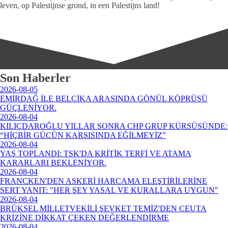
leven, op Palestijnse grond, in een Palestijns land!
Son Haberler
2026-08-05
EMİRDAĞ İLE BELÇİKA ARASINDA GÖNÜL KÖPRÜSÜ
GÜÇLENİYOR.
2026-08-04
KILIÇDAROĞLU YILLAR SONRA CHP GRUP KÜRSÜSÜNDE:
“HİÇBİR GÜCÜN KARŞISINDA EĞİLMEYİZ”
2026-08-04
YAŞ TOPLANDI: TSK'DA KRİTİK TERFİ VE ATAMA
KARARLARI BEKLENİYOR.
2026-08-04
FRANCKEN'DEN ASKERİ HARCAMA ELEŞTİRİLERİNE
SERT YANIT: "HER ŞEY YASAL VE KURALLARA UYGUN"
2026-08-04
BRÜKSEL MİLLETVEKİLİ ŞEVKET TEMİZ'DEN CEUTA
KRİZİNE DİKKAT ÇEKEN DEĞERLENDİRME
2026-08-04