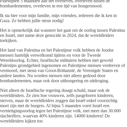
Palestijnen 5 maanden aan het overleven, overleven tussen de
bombardementen, overleven in een tijd van hongersnood.
Ik sta hier voor mijn familie, mijn vrienden, iedereen die ik ken in
Gaza. Ze hebben jullie steun nodig!
Het is opmerkelijk dat wanneer het gaat om de oorlog tussen Palestina
en Israël, met name deze genocide in 2024, dat de wereldleiders
toekijken.
Het land van Palestina en het Palestijnse volk hebben de Joodse
mensen hartelijk verwelkomd tijdens en voor de Tweede
Wereldoorlog. Echter, Israëlische militairen hebben met geweld
Palestijns grondgebied ingenomen en Palestijnse mensen verdreven of
vermoord, met steun van Groot-Brittannië, de Verenigde Staten en
andere landen. Nu worden mensen niet alleen gedood door
bombardementen, maar ook door uithongering en uitdroging.
Niet alleen de Israëlische regering draagt schuld, maar ook de
wereldleiders. Ze zien hoe vrouwen, zelfs pasgeboren kinderen,
sterven, maar de wereldleiders zeggen dat Israël enkel voorzichtig
moet zijn met de burgers. Al bijna 5 maanden voert Israël een
vernietigingsoorlog tegen het Palestijnse volk, met meer dan 30.000
slachtoffers, waarvan 40% kinderen zijn. 14000 kinderen! De
wereldleiders kijken toe.