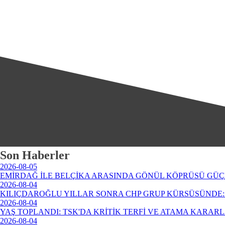
Son Haberler
2026-08-05
EMİRDAĞ İLE BELÇİKA ARASINDA GÖNÜL KÖPRÜSÜ GÜÇ
2026-08-04
KILIÇDAROĞLU YILLAR SONRA CHP GRUP KÜRSÜSÜNDE: 
2026-08-04
YAŞ TOPLANDI: TSK'DA KRİTİK TERFİ VE ATAMA KARAR
2026-08-04