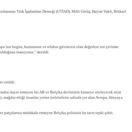
uslararası Türk İşadamları Derneği (UTİAD), Milli Görüş, Hayrat Vakfı, Brüksel
vrupa`nın bugün, huzurunun ve refahın güvencesi olan değerlere sırt çevirme
 olduğuna inanıyoruz." denildi.
r verildi:
 kendisi riayet etmeyen bir AB ve Belçika devletinin kimseye söyleyecek sözü
, mağdur ettiği insanlar yerine teröristlerin safında yer alan Avrupa, dünyaya
z parçalarına müdahale etmeyen Belçika polisinin bu tavrı tepki çekti.