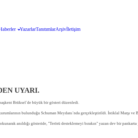
Haberler
Yazarlar
Tanıtımlar
Arşiv
İletişim
EN UYARI.
başkent Brüksel`de büyük bir gösteri düzenledi.
urumlarının bulunduğu Schuman Meydanı`nda gerçekleştirildi. İstiklal Marşı ve Bel
 okunarak anıldığı gösteride, "Terörü desteklemeyi bırakın" yazan dev bir pankarta y