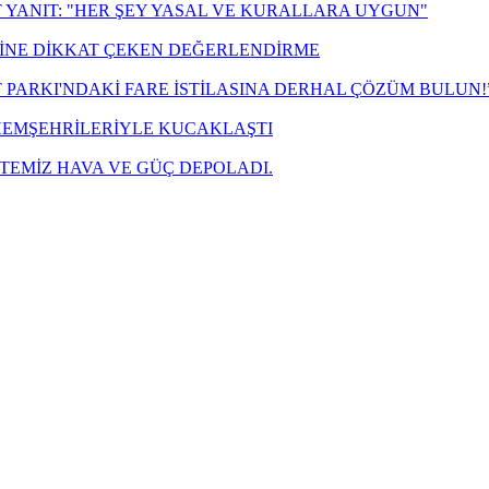
 YANIT: "HER ŞEY YASAL VE KURALLARA UYGUN"
ZİNE DİKKAT ÇEKEN DEĞERLENDİRME
T PARKI'NDAKİ FARE İSTİLASINA DERHAL ÇÖZÜM BULUN!
 HEMŞEHRİLERİYLE KUCAKLAŞTI
TEMİZ HAVA VE GÜÇ DEPOLADI.