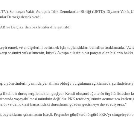
(UTV), Semerşah Vakfı, Avrupalı Türk Demokratlar Birliği (UETD), Diyanet Vakfı, Ul
ular Derneği destek verdi.
AB ve Belçika`dan beklentiler dile getirildi.
teyit etmek ve endişelerini belirtmek için toplandıkları belirtilen açıklamada, "A
arşı sesimizi yükseltmenin, büyük Avrupa ailesinin bir parçası olan bizlerin hakkı
şru yönetimlerin yanında yer alması olduğu vurgulanan açıklamada, şu ifadelere ye
şı ilkeli bir duruş sergilemekten geçiyor. Kendi oluşturduğu terör örgütü listesine
 bir arada yaşayabilmesi mümkün değildir. PKK terör örgütünün acımasızca katlettiği
 terör ve demokrasi karşısındaki duruşlarını gözden geçirmeye davet ediyoruz."
 bayraklarını çıkarmasını istedi. Perşembe günü terör örgütü PKK`yı simgeleyen be