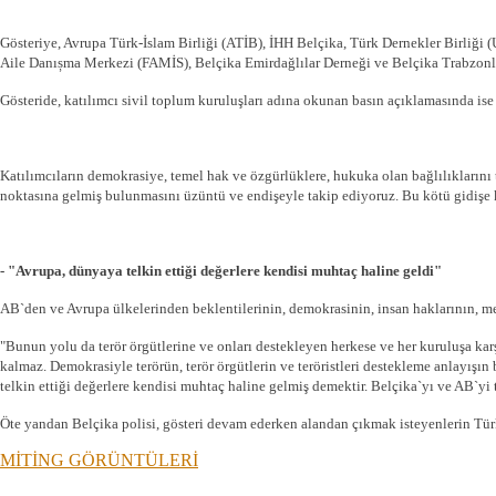
Gösteriye, Avrupa Türk-İslam Birliği (ATİB), İHH Belçika, Türk Dernekler Birliği 
Aile Danıșma Merkezi (FAMİS), Belçika Emirdağlılar Derneği ve Be
lçika Trabzonl
Gösteride, katılımcı sivil toplum kuruluşları adına okunan basın açıklamasında ise 
Katılımcıların demokrasiye, temel hak ve özgürlüklere, hukuka olan bağlılıklarını 
noktasına gelmiş bulunmasını üzüntü ve endişeyle takip ediyoruz. Bu kötü gidişe k
- "Avrupa, dünyaya telkin ettiği değerlere kendisi muhtaç haline geldi"
AB`den ve Avrupa ülkelerinden beklentilerinin, demokrasinin, insan haklarının, me
"Bunun yolu da terör örgütlerine ve onları destekleyen herkese ve her kuruluşa kar
kalmaz. Demokrasiyle terörün, terör örgütlerin ve teröristleri destekleme anlayışın
telkin ettiği değerlere kendisi muhtaç haline gelmiş demektir. Belçika`yı ve AB`yi
Öte yandan Belçika polisi, gösteri devam ederken alandan çıkmak isteyenlerin Türk
MİTİNG GÖRÜNTÜLERİ