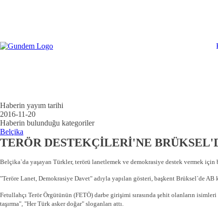
Haberin yayım tarihi
2016-11-20
Haberin bulunduğu kategoriler
Belçika
TERÖR DESTEKÇİLERİ'NE BRÜKSEL'D
Belçika`da yaşayan Türkler, terörü lanetlemek ve demokrasiye destek vermek için 
"Teröre Lanet, Demokrasiye Davet" adıyla yapılan gösteri, başkent Brüksel`de AB k
Fetullahçı Terör Örgütünün (FETÖ) darbe girişimi sırasında şehit olanların isimleri
taşırma", "Her Türk asker doğar" sloganları attı.