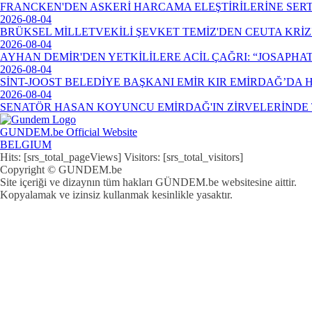
FRANCKEN'DEN ASKERİ HARCAMA ELEŞTİRİLERİNE SERT
2026-08-04
BRÜKSEL MİLLETVEKİLİ ŞEVKET TEMİZ'DEN CEUTA KRİ
2026-08-04
AYHAN DEMİR'DEN YETKİLİLERE ACİL ÇAĞRI: “JOSAPHA
2026-08-04
SİNT-JOOST BELEDİYE BAŞKANI EMİR KIR EMİRDAĞ’DA
2026-08-04
SENATÖR HASAN KOYUNCU EMİRDAĞ'IN ZİRVELERİNDE 
GUNDEM.be Official Website
BELGIUM
Hits: [srs_total_pageViews] Visitors: [srs_total_visitors]
Copyright © GUNDEM.be
Site içeriği ve dizaynın tüm hakları GÜNDEM.be websitesine aittir.
Kopyalamak ve izinsiz kullanmak kesinlikle yasaktır.