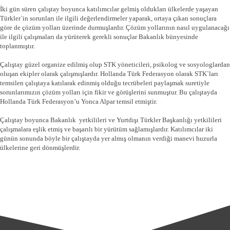
İki gün süren çalıştay boyunca katılımcılar gelmiş oldukları ülkelerde yaşayan
Türkler`in sorunları ile ilgili değerlendirmeler yaparak, ortaya çıkan sonuçlara
göre de çözüm yolları üzerinde durmuşlardır. Çözüm yollarının nasıl uygulanacağı
ile ilgili çalışmaları da yürüterek gerekli sonuçlar Bakanlık bünyesinde
toplanmıştır.
Çalıştay güzel organize edilmiş olup STK yöneticileri, psikolog ve sosyologlardan
oluşan ekipler olarak çalışmışlardır. Hollanda Türk Federasyon olarak STK`ları
temsilen çalıştaya katılarak edinmiş olduğu tecrübeleri paylaşmak suretiyle
sorunlarımızın çözüm yolları için fikir ve görüşlerini sunmuştur. Bu çalıştayda
Hollanda Türk Federasyon’u Yonca Alpar temsil etmiştir.
Çalıştay boyunca Bakanlık yetkilileri ve Yurtdışı Türkler Başkanlığı yetkilileri
çalışmalara eşlik etmiş ve başarılı bir yürütüm sağlamışlardır. Katılımcılar iki
günün sonunda böyle bir çalıştayda yer almış olmanın verdiği manevi huzurla
ülkelerine geri dönmüşlerdir.