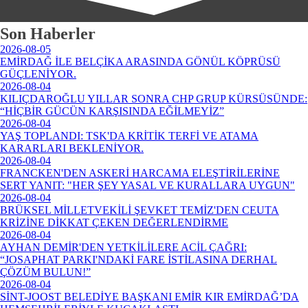
Son Haberler
2026-08-05
EMİRDAĞ İLE BELÇİKA ARASINDA GÖNÜL KÖPRÜSÜ
GÜÇLENİYOR.
2026-08-04
KILIÇDAROĞLU YILLAR SONRA CHP GRUP KÜRSÜSÜNDE:
“HİÇBİR GÜCÜN KARŞISINDA EĞİLMEYİZ”
2026-08-04
YAŞ TOPLANDI: TSK'DA KRİTİK TERFİ VE ATAMA
KARARLARI BEKLENİYOR.
2026-08-04
FRANCKEN'DEN ASKERİ HARCAMA ELEŞTİRİLERİNE
SERT YANIT: "HER ŞEY YASAL VE KURALLARA UYGUN"
2026-08-04
BRÜKSEL MİLLETVEKİLİ ŞEVKET TEMİZ'DEN CEUTA
KRİZİNE DİKKAT ÇEKEN DEĞERLENDİRME
2026-08-04
AYHAN DEMİR'DEN YETKİLİLERE ACİL ÇAĞRI:
“JOSAPHAT PARKI'NDAKİ FARE İSTİLASINA DERHAL
ÇÖZÜM BULUN!”
2026-08-04
SİNT-JOOST BELEDİYE BAŞKANI EMİR KIR EMİRDAĞ’DA