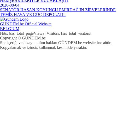
HEMŞEHRİLERİYLE KUCAKLAŞTI
2026-08-04
SENATÖR HASAN KOYUNCU EMİRDAĞ'IN ZİRVELERİNDE
TEMİZ HAVA VE GÜÇ DEPOLADI.
GUNDEM.be Official Website
BELGIUM
Hits: [srs_total_pageViews] Visitors: [srs_total_visitors]
Copyright © GUNDEM.be
Site içeriği ve dizaynın tüm hakları GÜNDEM.be websitesine aittir.
Kopyalamak ve izinsiz kullanmak kesinlikle yasaktır.