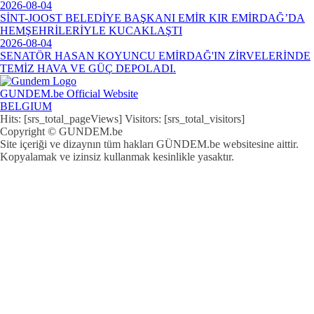
2026-08-04
SİNT-JOOST BELEDİYE BAŞKANI EMİR KIR EMİRDAĞ’DA
HEMŞEHRİLERİYLE KUCAKLAŞTI
2026-08-04
SENATÖR HASAN KOYUNCU EMİRDAĞ'IN ZİRVELERİNDE
TEMİZ HAVA VE GÜÇ DEPOLADI.
GUNDEM.be Official Website
BELGIUM
Hits: [srs_total_pageViews] Visitors: [srs_total_visitors]
Copyright © GUNDEM.be
Site içeriği ve dizaynın tüm hakları GÜNDEM.be websitesine aittir.
Kopyalamak ve izinsiz kullanmak kesinlikle yasaktır.