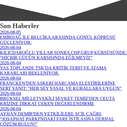
Son Haberler
2026-08-05
EMİRDAĞ İLE BELÇİKA ARASINDA GÖNÜL KÖPRÜSÜ
GÜÇLENİYOR.
2026-08-04
KILIÇDAROĞLU YILLAR SONRA CHP GRUP KÜRSÜSÜNDE:
“HİÇBİR GÜCÜN KARŞISINDA EĞİLMEYİZ”
2026-08-04
YAŞ TOPLANDI: TSK'DA KRİTİK TERFİ VE ATAMA
KARARLARI BEKLENİYOR.
2026-08-04
FRANCKEN'DEN ASKERİ HARCAMA ELEŞTİRİLERİNE
SERT YANIT: "HER ŞEY YASAL VE KURALLARA UYGUN"
2026-08-04
BRÜKSEL MİLLETVEKİLİ ŞEVKET TEMİZ'DEN CEUTA
KRİZİNE DİKKAT ÇEKEN DEĞERLENDİRME
2026-08-04
AYHAN DEMİR'DEN YETKİLİLERE ACİL ÇAĞRI:
“JOSAPHAT PARKI'NDAKİ FARE İSTİLASINA DERHAL
ÇÖZÜM BULUN!”