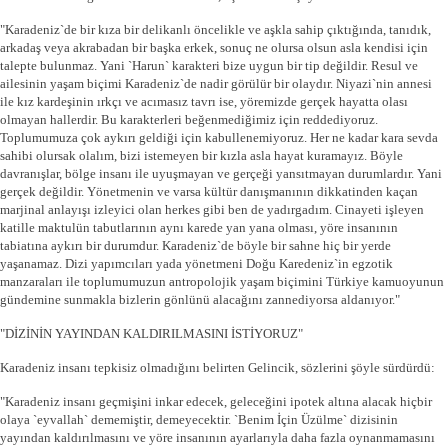
"Karadeniz`de bir kıza bir delikanlı öncelikle ve aşkla sahip çıktığında, tanıdık,
arkadaş veya akrabadan bir başka erkek, sonuç ne olursa olsun asla kendisi için
talepte bulunmaz. Yani `Harun` karakteri bize uygun bir tip değildir. Resul ve
ailesinin yaşam biçimi Karadeniz`de nadir görülür bir olaydır. Niyazi`nin annesi
ile kız kardeşinin ırkçı ve acımasız tavrı ise, yöremizde gerçek hayatta olası
olmayan hallerdir. Bu karakterleri beğenmediğimiz için reddediyoruz.
Toplumumuza çok aykırı geldiği için kabullenemiyoruz. Her ne kadar kara sevda
sahibi olursak olalım, bizi istemeyen bir kızla asla hayat kuramayız. Böyle
davranışlar, bölge insanı ile uyuşmayan ve gerçeği yansıtmayan durumlardır. Yani
gerçek değildir. Yönetmenin ve varsa kültür danışmanının dikkatinden kaçan
marjinal anlayışı izleyici olan herkes gibi ben de yadırgadım. Cinayeti işleyen
katille maktulün tabutlarının aynı karede yan yana olması, yöre insanının
tabiatına aykırı bir durumdur. Karadeniz`de böyle bir sahne hiç bir yerde
yaşanamaz. Dizi yapımcıları yada yönetmeni Doğu Karedeniz`in egzotik
manzaraları ile toplumumuzun antropolojik yaşam biçimini Türkiye kamuoyunun
gündemine sunmakla bizlerin gönlünü alacağını zannediyorsa aldanıyor."
"DİZİNİN YAYINDAN KALDIRILMASINI İSTİYORUZ"
Karadeniz insanı tepkisiz olmadığını belirten Gelincik, sözlerini şöyle sürdürdü:
"Karadeniz insanı geçmişini inkar edecek, geleceğini ipotek altına alacak hiçbir
olaya `eyvallah` dememiştir, demeyecektir. `Benim İçin Üzülme` dizisinin
yayından kaldırılmasını ve yöre insanının ayarlarıyla daha fazla oynanmamasını