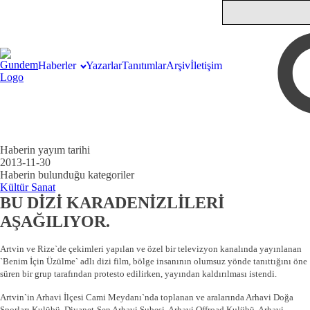
Haberler
Yazarlar
Tanıtımlar
Arşiv
İletişim
Haberin yayım tarihi
2013-11-30
Haberin bulunduğu kategoriler
Kültür Sanat
BU DİZİ KARADENİZLİLERİ
AŞAĞILIYOR.
Artvin ve Rize`de çekimleri yapılan ve özel bir televizyon kanalında yayınlanan
`Benim İçin Üzülme` adlı dizi film, bölge insanının olumsuz yönde tanıttığını öne
süren bir grup tarafından protesto edilirken, yayından kaldırılması istendi.
Artvin`in Arhavi İlçesi Cami Meydanı`nda toplanan ve aralarında Arhavi Doğa
Sporları Kulübü, Diyanet-Sen Arhavi Şubesi, Arhavi Offroad Kulübü, Arhavi