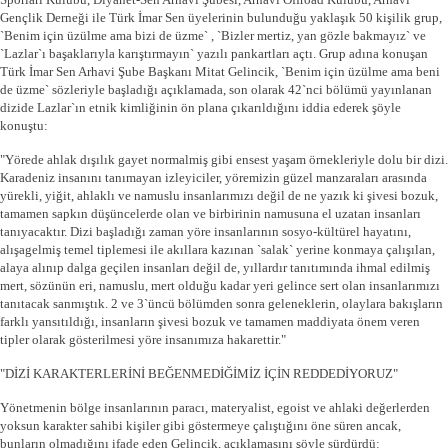
Gençlik Derneği ile Türk İmar Sen üyelerinin bulunduğu yaklaşık 50 kişilik grup,
`Benim için üzülme ama bizi de üzme` , `Bizler mertiz, yan gözle bakmayız` ve
`Lazlar`ı başaklarıyla karıştırmayın` yazılı pankartları açtı. Grup adına konuşan
Türk İmar Sen Arhavi Şube Başkanı Mitat Gelincik, `Benim için üzülme ama beni
de üzme` sözleriyle başladığı açıklamada, son olarak 42`nci bölümü yayınlanan
dizide Lazlar`ın etnik kimliğinin ön plana çıkarıldığını iddia ederek şöyle
konuştu:
"Yörede ahlak dışılık gayet normalmiş gibi ensest yaşam örnekleriyle dolu bir dizi.
Karadeniz insanını tanımayan izleyiciler, yöremizin güzel manzaraları arasında
yürekli, yiğit, ahlaklı ve namuslu insanlarımızı değil de ne yazık ki şivesi bozuk,
tamamen sapkın düşüncelerde olan ve birbirinin namusuna el uzatan insanları
tanıyacaktır. Dizi başladığı zaman yöre insanlarının sosyo-kültürel hayatını,
alışagelmiş temel tiplemesi ile akıllara kazınan `salak` yerine konmaya çalışılan,
alaya alınıp dalga geçilen insanları değil de, yıllardır tanıtımında ihmal edilmiş
mert, sözünün eri, namuslu, mert olduğu kadar yeri gelince sert olan insanlarımızı
tanıtacak sanmıştık. 2 ve 3`üncü bölümden sonra geleneklerin, olaylara bakışların
farklı yansıtıldığı, insanların şivesi bozuk ve tamamen maddiyata önem veren
tipler olarak gösterilmesi yöre insanımıza hakarettir."
"DİZİ KARAKTERLERİNİ BEĞENMEDİĞİMİZ İÇİN REDDEDİYORUZ"
Yönetmenin bölge insanlarının paracı, materyalist, egoist ve ahlaki değerlerden
yoksun karakter sahibi kişiler gibi göstermeye çalıştığını öne süren ancak,
bunların olmadığını ifade eden Gelincik, açıklamasını şöyle sürdürdü: