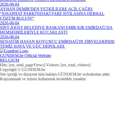
2026-08-04
AYHAN DEMİR'DEN YETKİLİLERE ACİL ÇAĞRI:
“JOSAPHAT PARKI'NDAKİ FARE İSTİLASINA DERHAL
ÇÖZÜM BULUN!”
2026-08-04
SİNT-JOOST BELEDİYE BAŞKANI EMİR KIR EMİRDAĞ’DA
HEMŞEHRİLERİYLE KUCAKLAŞTI
2026-08-04
SENATÖR HASAN KOYUNCU EMİRDAĞ'IN ZİRVELERİNDE
TEMİZ HAVA VE GÜÇ DEPOLADI.
GUNDEM.be Official Website
BELGIUM
Hits: [srs_total_pageViews] Visitors: [srs_total_visitors]
Copyright © GUNDEM.be
Site içeriği ve dizaynın tüm hakları GÜNDEM.be websitesine aittir.
Kopyalamak ve izinsiz kullanmak kesinlikle yasaktır.