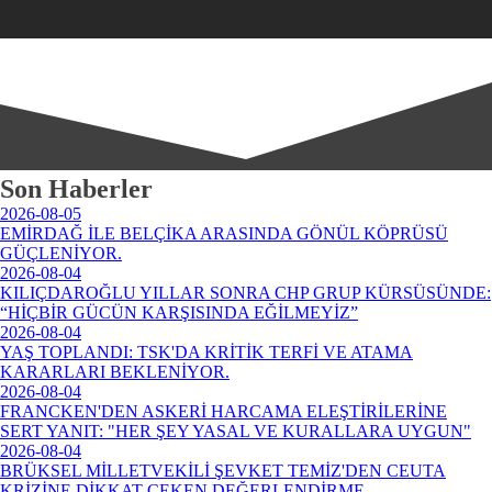
Son Haberler
2026-08-05
EMİRDAĞ İLE BELÇİKA ARASINDA GÖNÜL KÖPRÜSÜ
GÜÇLENİYOR.
2026-08-04
KILIÇDAROĞLU YILLAR SONRA CHP GRUP KÜRSÜSÜNDE:
“HİÇBİR GÜCÜN KARŞISINDA EĞİLMEYİZ”
2026-08-04
YAŞ TOPLANDI: TSK'DA KRİTİK TERFİ VE ATAMA
KARARLARI BEKLENİYOR.
2026-08-04
FRANCKEN'DEN ASKERİ HARCAMA ELEŞTİRİLERİNE
SERT YANIT: "HER ŞEY YASAL VE KURALLARA UYGUN"
2026-08-04
BRÜKSEL MİLLETVEKİLİ ŞEVKET TEMİZ'DEN CEUTA
KRİZİNE DİKKAT ÇEKEN DEĞERLENDİRME