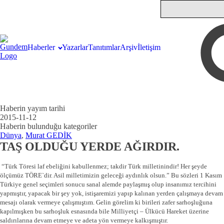
Haberler
Yazarlar
Tanıtımlar
Arşiv
İletişim
Haberin yayım tarihi
2015-11-12
Haberin bulunduğu kategoriler
Dünya
,
Murat GEDİK
TAŞ OLDUĞU YERDE AĞIRDIR.
“Türk Töresi laf ebeliğini kabullenmez; takdir Türk milletinindir! Her şeyde
ölçümüz TÖRE`dir. Asil milletimizin geleceği aydınlık olsun.” Bu sözleri 1 Kasım
Türkiye genel seçimleri sonucu sanal alemde paylaşmış olup insanımız tercihini
yapmıştır, yapacak bir şey yok, istişaremizi yapıp kalınan yerden çalışmaya devam
mesajı olarak vermeye çalışmıştım. Gelin görelim ki birileri zafer sarhoşluğuna
kapılmışken bu sarhoşluk esnasında bile Milliyetçi – Ülkücü Hareket üzerine
saldırılarına devam etmeye ve adeta yön vermeye kalkışmıştır.