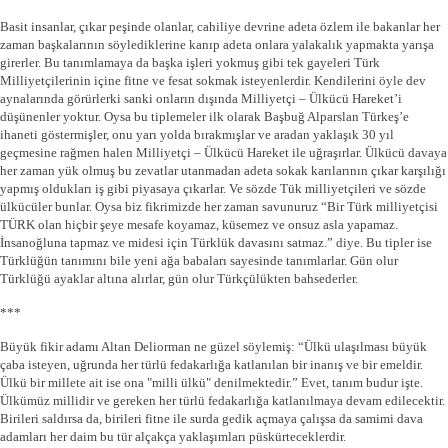
Basit insanlar, çıkar peşinde olanlar, cahiliye devrine adeta özlem ile bakanlar her
zaman başkalarının söylediklerine kanıp adeta onlara yalakalık yapmakta yarışa
girerler. Bu tanımlamaya da başka işleri yokmuş gibi tek gayeleri Türk
Milliyetçilerinin içine fitne ve fesat sokmak isteyenlerdir. Kendilerini öyle dev
aynalarında görürlerki sanki onların dışında Milliyetçi – Ülkücü Hareket’i
düşünenler yoktur. Oysa bu tiplemeler ilk olarak Başbuğ Alparslan Türkeş’e
ihaneti göstermişler, onu yarı yolda bırakmışlar ve aradan yaklaşık 30 yıl
geçmesine rağmen halen Milliyetçi – Ülkücü Hareket ile uğraşırlar. Ülkücü davaya
her zaman yük olmuş bu zevatlar utanmadan adeta sokak karılarının çıkar karşılığı
yapmış oldukları iş gibi piyasaya çıkarlar. Ve sözde Tük milliyetçileri ve sözde
ülkücüler bunlar. Oysa biz fikrimizde her zaman savunuruz “Bir Türk milliyetçisi
TÜRK olan hiçbir şeye mesafe koyamaz, küsemez ve onsuz asla yapamaz.
İnsanoğluna tapmaz ve midesi için Türklük davasını satmaz.” diye. Bu tipler ise
Türklüğün tanımını bile yeni ağa babaları sayesinde tanımlarlar. Gün olur
Türklüğü ayaklar altına alırlar, gün olur Türkçülükten bahsederler.
***
Büyük fikir adamı Altan Deliorman ne güzel söylemiş: “Ülkü ulaşılması büyük
çaba isteyen, uğrunda her türlü fedakarlığa katlanılan bir inanış ve bir emeldir.
Ülkü bir millete ait ise ona "milli ülkü" denilmektedir.” Evet, tanım budur işte.
Ülkümüz millidir ve gereken her türlü fedakarlığa katlanılmaya devam edilecektir.
Birileri saldırsa da, birileri fitne ile surda gedik açmaya çalışsa da samimi dava
adamları her daim bu tür alçakça yaklaşımları püskürteceklerdir.