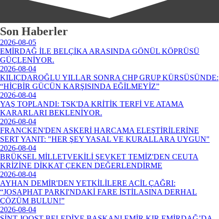
Son Haberler
2026-08-05
EMİRDAĞ İLE BELÇİKA ARASINDA GÖNÜL KÖPRÜSÜ
GÜÇLENİYOR.
2026-08-04
KILIÇDAROĞLU YILLAR SONRA CHP GRUP KÜRSÜSÜNDE:
“HİÇBİR GÜCÜN KARŞISINDA EĞİLMEYİZ”
2026-08-04
YAŞ TOPLANDI: TSK'DA KRİTİK TERFİ VE ATAMA
KARARLARI BEKLENİYOR.
2026-08-04
FRANCKEN'DEN ASKERİ HARCAMA ELEŞTİRİLERİNE
SERT YANIT: "HER ŞEY YASAL VE KURALLARA UYGUN"
2026-08-04
BRÜKSEL MİLLETVEKİLİ ŞEVKET TEMİZ'DEN CEUTA
KRİZİNE DİKKAT ÇEKEN DEĞERLENDİRME
2026-08-04
AYHAN DEMİR'DEN YETKİLİLERE ACİL ÇAĞRI:
“JOSAPHAT PARKI'NDAKİ FARE İSTİLASINA DERHAL
ÇÖZÜM BULUN!”
2026-08-04
SİNT-JOOST BELEDİYE BAŞKANI EMİR KIR EMİRDAĞ’DA