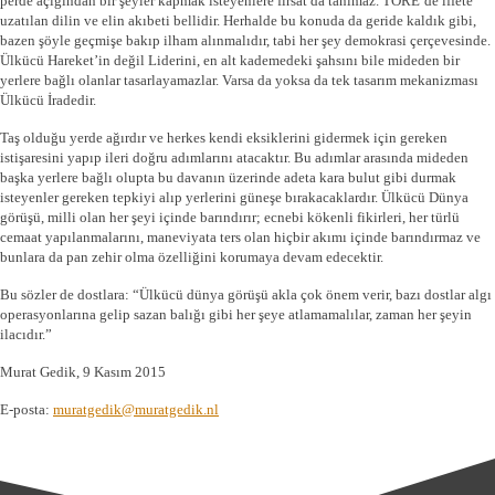
perde açığından bir şeyler kapmak isteyenlere fırsat da tanımaz. TÖRE`de iffete
uzatılan dilin ve elin akıbeti bellidir. Herhalde bu konuda da geride kaldık gibi,
bazen şöyle geçmişe bakıp ilham alınmalıdır, tabi her şey demokrasi çerçevesinde.
Ülkücü Hareket’in değil Liderini, en alt kademedeki şahsını bile mideden bir
yerlere bağlı olanlar tasarlayamazlar. Varsa da yoksa da tek tasarım mekanizması
Ülkücü İradedir.
Taş olduğu yerde ağırdır ve herkes kendi eksiklerini gidermek için gereken
istişaresini yapıp ileri doğru adımlarını atacaktır. Bu adımlar arasında mideden
başka yerlere bağlı olupta bu davanın üzerinde adeta kara bulut gibi durmak
isteyenler gereken tepkiyi alıp yerlerini güneşe bırakacaklardır. Ülkücü Dünya
görüşü, milli olan her şeyi içinde barındırır; ecnebi kökenli fikirleri, her türlü
cemaat yapılanmalarını, maneviyata ters olan hiçbir akımı içinde barındırmaz ve
bunlara da pan zehir olma özelliğini korumaya devam edecektir.
Bu sözler de dostlara: “Ülkücü dünya görüşü akla çok önem verir, bazı dostlar algı
operasyonlarına gelip sazan balığı gibi her şeye atlamamalılar, zaman her şeyin
ilacıdır.”
Murat Gedik, 9 Kasım 2015
E-posta:
muratgedik@muratgedik.nl