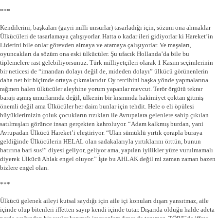
***
Kendilerini, başkaları (gayri milli unsurlar) tasarladığı için, sözum ona ahmaklar
Ülkücüleri de tasarlamaya çalışıyorlar. Hatta o kadar ileri gidiyorlar ki Hareket’in
Liderini bile onlar görevden almaya ve atamaya çalışıyorlar. Ve maşaları,
oyuncakları da sözüm ona eski ülkücüler. Şu ufacık Hollanda’da bile bu
tiplemelere rast gelebiliyorsunuz. Türk milliyetçileri olarak 1 Kasım seçimlerinin
bir neticesi de “imandan dolayı değil de, mideden dolayı” ülkücü görünenlerin
daha net bir biçimde ortaya çıkmalarıdır. Oy tercihini başka yönde yapmalarına
rağmen halen ülkücüler aleyhine yorum yapanlar mevcut. Terör örgütü tekrar
barajı aşmış umurlarında değil, ülkenin bir kısmında hakimiyet çoktan gitmiş
önemli değil ama Ülkücüler her daim bunlar için tehdit. Hele o eli öpülesi
büyüklerimizin çoluk çocukların rızıkları ile Avrupalara gelenlere sahip çıkılan
satılmışları görünce insan gerçekten kahroluyor. “Adam kalkmış burdan, yani
Avrupadan Ülkücü Hareket’i eleştiriyor. “Ulan sümüklü yırtık çorapla buraya
geldiğinde Ülkücülerin HELAL olan sadakalarıyla yırtıklarını örttün, bunun
hatırına bari sus!” diyesi geliyor, geliyor ama, yapılan iyilikler yüze vurulmamalı
diyerek Ülkücü Ahlak engel oluyor.” İşte bu AHLAK değil mi zaman zaman bazen
bizlere engel olan.
***
Ülkücü gelenek aileyi kutsal saydığı için aile içi konuları dışarı yansıtmaz, aile
içinde olup bitenleri iffetten sayıp kendi içinde tutar. Dışarıda olduğu halde adeta