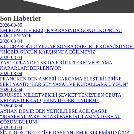
Son Haberler
2026-08-05
EMİRDAĞ İLE BELÇİKA ARASINDA GÖNÜL KÖPRÜSÜ
GÜÇLENİYOR.
2026-08-04
KILIÇDAROĞLU YILLAR SONRA CHP GRUP KÜRSÜSÜNDE:
“HİÇBİR GÜCÜN KARŞISINDA EĞİLMEYİZ”
2026-08-04
YAŞ TOPLANDI: TSK'DA KRİTİK TERFİ VE ATAMA
KARARLARI BEKLENİYOR.
2026-08-04
FRANCKEN'DEN ASKERİ HARCAMA ELEŞTİRİLERİNE
SERT YANIT: "HER ŞEY YASAL VE KURALLARA UYGUN"
2026-08-04
BRÜKSEL MİLLETVEKİLİ ŞEVKET TEMİZ'DEN CEUTA
KRİZİNE DİKKAT ÇEKEN DEĞERLENDİRME
2026-08-04
AYHAN DEMİR'DEN YETKİLİLERE ACİL ÇAĞRI:
“JOSAPHAT PARKI'NDAKİ FARE İSTİLASINA DERHAL
ÇÖZÜM BULUN!”
2026-08-04
SİNT-JOOST BELEDİYE BAŞKANI EMİR KIR EMİRDAĞ’DA