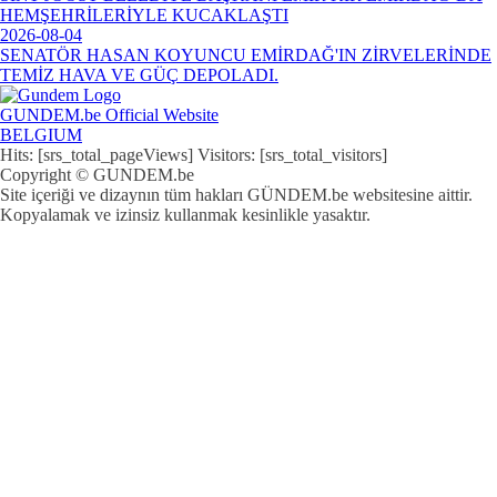
HEMŞEHRİLERİYLE KUCAKLAŞTI
2026-08-04
SENATÖR HASAN KOYUNCU EMİRDAĞ'IN ZİRVELERİNDE
TEMİZ HAVA VE GÜÇ DEPOLADI.
GUNDEM.be Official Website
BELGIUM
Hits: [srs_total_pageViews] Visitors: [srs_total_visitors]
Copyright © GUNDEM.be
Site içeriği ve dizaynın tüm hakları GÜNDEM.be websitesine aittir.
Kopyalamak ve izinsiz kullanmak kesinlikle yasaktır.