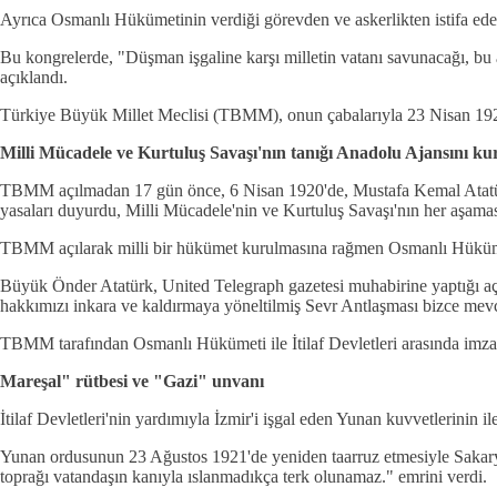
Ayrıca Osmanlı Hükümetinin verdiği görevden ve askerlikten istifa ede
Bu kongrelerde, "Düşman işgaline karşı milletin vatanı savunacağı, bu 
açıklandı.
Türkiye Büyük Millet Meclisi (TBMM), onun çabalarıyla 23 Nisan 1920
Milli Mücadele ve Kurtuluş Savaşı'nın tanığı Anadolu Ajansını ku
TBMM açılmadan 17 gün önce, 6 Nisan 1920'de, Mustafa Kemal Atatür
yasaları duyurdu, Milli Mücadele'nin ve Kurtuluş Savaşı'nın her aşaması
TBMM açılarak milli bir hükümet kurulmasına rağmen Osmanlı Hükümeti 
Büyük Önder Atatürk, United Telegraph gazetesi muhabirine yaptığı açı
hakkımızı inkara ve kaldırmaya yöneltilmiş Sevr Antlaşması bizce mevcut
TBMM tarafından Osmanlı Hükümeti ile İtilaf Devletleri arasında imz
Mareşal" rütbesi ve "Gazi" unvanı
İtilaf Devletleri'nin yardımıyla İzmir'i işgal eden Yunan kuvvetlerinin i
Yunan ordusunun 23 Ağustos 1921'de yeniden taarruz etmesiyle Sakarya 
toprağı vatandaşın kanıyla ıslanmadıkça terk olunamaz." emrini verdi.