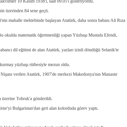
takvimler 10 Kasım 1938'i, saat 09.05'i gösteriyordu.
nin üzerinden 84 sene geçti.
nin mahalle mektebinde başlayan Atatürk, daha sonra babası Ali Rıza
ü. Bu okulda matematik öğretmenliği yapan Yüzbaşı Mustafa Efendi,
ancı dil eğitimi de alan Atatürk, yazları izinli döndüğü Selanik'te
 kurmay yüzbaşı rütbesiyle mezun oldu.
di Nişanı verilen Atatürk, 1907'de merkezi Makedonya'nın Manastır
ı üzerine Tobruk'a gönderildi.
rne'yi Bulgaristan'dan geri alan kolorduda görev yaptı.