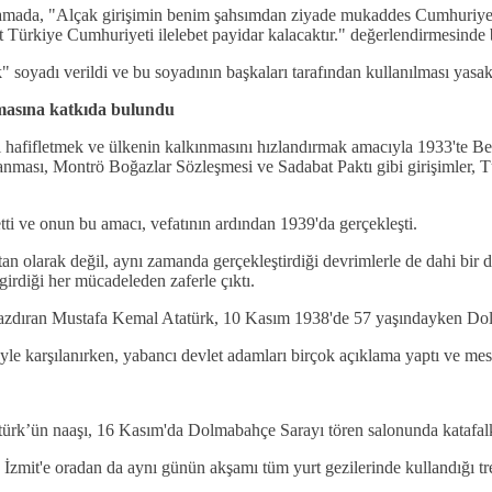
ıklamada, "Alçak girişimin benim şahsımdan ziyade mukaddes Cumhuriy
t Türkiye Cumhuriyeti ilelebet payidar kalacaktır." değerlendirmesinde
soyadı verildi ve bu soyadının başkaları tarafından kullanılması yasak
kmasına katkıda bulundu
fifletmek ve ülkenin kalkınmasını hızlandırmak amacıyla 1933'te Beş Y
alanması, Montrö Boğazlar Sözleşmesi ve Sadabat Paktı gibi girişimler, 
tti ve onun bu amacı, vefatının ardından 1939'da gerçekleşti.
an olarak değil, aynı zamanda gerçekleştirdiği devrimlerle de dahi bir 
girdiği her mücadeleden zaferle çıktı.
le yazdıran Mustafa Kemal Atatürk, 10 Kasım 1938'de 57 yaşındayken Do
le karşılanırken, yabancı devlet adamları birçok açıklama yaptı ve mes
ürk’ün naaşı, 16 Kasım'da Dolmabahçe Sarayı tören salonunda katafal
 İzmit'e oradan da aynı günün akşamı tüm yurt gezilerinde kullandığı tr