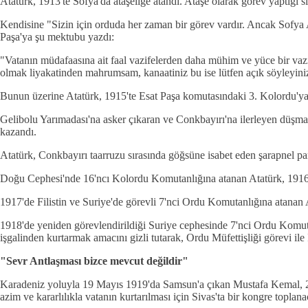
Atatürk, 1913'te Sofya'da ataşeliğe atandı. Ataşe olarak görev yaptığı
Kendisine "Sizin için orduda her zaman bir görev vardır. Ancak Sofya
Paşa'ya şu mektubu yazdı:
"Vatanın müdafaasına ait faal vazifelerden daha mühim ve yüce bir vaz
olmak liyakatinden mahrumsam, kanaatiniz bu ise lütfen açık söyleyini
Bunun üzerine Atatürk, 1915'te Esat Paşa komutasındaki 3. Kolordu'y
Gelibolu Yarımadası'na asker çıkaran ve Conkbayırı'na ilerleyen düşma
kazandı.
Atatürk, Conkbayırı taarruzu sırasında göğsüne isabet eden şarapnel p
Doğu Cephesi'nde 16'ncı Kolordu Komutanlığına atanan Atatürk, 1916'da 
1917'de Filistin ve Suriye'de görevli 7'nci Ordu Komutanlığına atanan
1918'de yeniden görevlendirildiği Suriye cephesinde 7'nci Ordu Komu
işgalinden kurtarmak amacını gizli tutarak, Ordu Müfettişliği görevi ile 
"Sevr Antlaşması bizce mevcut değildir"
Karadeniz yoluyla 19 Mayıs 1919'da Samsun'a çıkan Mustafa Kemal, 22
azim ve kararlılıkla vatanın kurtarılması için Sivas'ta bir kongre toplana