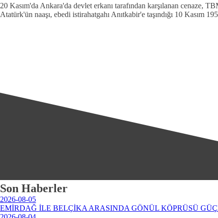
20 Kasım'da Ankara'da devlet erkanı tarafından karşılanan cenaze, T
Atatürk'ün naaşı, ebedi istirahatgahı Anıtkabir'e taşındığı 10 Kasım 195
Son Haberler
2026-08-05
EMİRDAĞ İLE BELÇİKA ARASINDA GÖNÜL KÖPRÜSÜ GÜÇ
2026-08-04