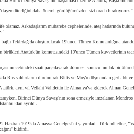
 sırada Birinci Dünya Savaşı'nın başlaması üzerine Atatürk, Başkomutan
 Ataşemiliterliğini daha önemli gördüğümüzden sizi orada bırakıyoruz
ife olamaz. Arkadaşlarım muharebe cephelerinde, ateş hatlarında bulunu
z."
a bağlı Tekirdağ'da oluşturulacak 19'uncu Tümen Komutanlığına atandı
n birlikleri Atatürk'ün komutasındaki 19'uncu Tümen kuvvetlerinin taar
arçasının cebindeki saati parçalayarak dönmesi sonucu mutlak bir ölümd
Rus saldırılarını durdurarak Bitlis ve Muş'u düşmandan geri aldı ve bu
 Atatürk, aynı yıl Veliaht Vahdettin ile Almanya'ya giderek Alman Gen
tanıyken, Birinci Dünya Savaşı'nın sona ermesiyle imzalanan Mondros
İstanbul'dan ayrıldı.
 Haziran 1919'da Amasya Genelgesi'ni yayımladı. Türk milletine, "Vat
cağını" bildirdi.