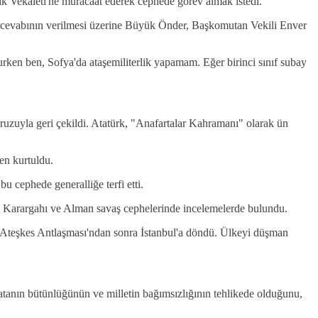
lık Vekaleti'ne müracaat ederek cephede görev almak istedi.
." cevabının verilmesi üzerine Büyük Önder, Başkomutan Vekili Enver
rken ben, Sofya'da ataşemiliterlik yapamam. Eğer birinci sınıf subay
.
ruzuyla geri çekildi. Atatürk, "Anafartalar Kahramanı" olarak ün
en kurtuldu.
 cephede generalliğe terfi etti.
el Karargahı ve Alman savaş cephelerinde incelemelerde bulundu.
 Ateşkes Antlaşması'ndan sonra İstanbul'a döndü. Ülkeyi düşman
anın bütünlüğünün ve milletin bağımsızlığının tehlikede olduğunu,