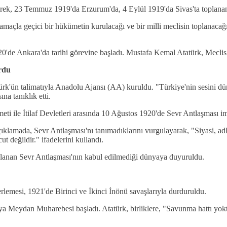
rek, 23 Temmuz 1919'da Erzurum'da, 4 Eylül 1919'da Sivas'ta toplanan 
amaçla geçici bir hükümetin kurulacağı ve bir milli meclisin toplanaca
'de Ankara'da tarihi görevine başladı. Mustafa Kemal Atatürk, Meclis
rdu
k'ün talimatıyla Anadolu Ajansı (AA) kuruldu. "Türkiye'nin sesini 
na tanıklık etti.
ile İtilaf Devletleri arasında 10 Ağustos 1920'de Sevr Antlaşması im
klamada, Sevr Antlaşması'nı tanımadıklarını vurgulayarak, "Siyasi, adl
 değildir." ifadelerini kullandı.
alanan Sevr Antlaşması'nın kabul edilmediği dünyaya duyuruldu.
lerlemesi, 1921'de Birinci ve İkinci İnönü savaşlarıyla durduruldu.
Meydan Muharebesi başladı. Atatürk, birliklere, "Savunma hattı yoktur,