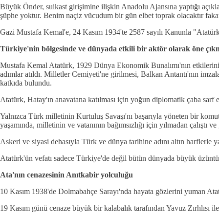
Büyük Önder, suikast girişimine ilişkin Anadolu Ajansına yaptığı aç
şüphe yoktur. Benim naçiz vücudum bir gün elbet toprak olacaktır faka
Gazi Mustafa Kemal'e, 24 Kasım 1934'te 2587 sayılı Kanunla "Atatürk" 
Türkiye'nin bölgesinde ve dünyada etkili bir aktör olarak öne çı
Mustafa Kemal Atatürk, 1929 Dünya Ekonomik Bunalımı'nın etkilerini ha
adımlar atıldı. Milletler Cemiyeti'ne girilmesi, Balkan Antantı'nın imz
katkıda bulundu.
Atatürk, Hatay'ın anavatana katılması için yoğun diplomatik çaba sarf e
Yalnızca Türk milletinin Kurtuluş Savaşı'nı başarıyla yöneten bir komut
yaşamında, milletinin ve vatanının bağımsızlığı için yılmadan çalıştı ve 
Askeri ve siyasi dehasıyla Türk ve dünya tarihine adını altın harfler
Atatürk'ün vefatı sadece Türkiye'de değil bütün dünyada büyük üzüntüy
Ata'nın cenazesinin Anıtkabir yolculuğu
10 Kasım 1938'de Dolmabahçe Sarayı'nda hayata gözlerini yuman Atat
19 Kasım günü cenaze büyük bir kalabalık tarafından Yavuz Zırhlısı ile