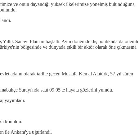
etimize ve onun dayandığı yüksek ilkelerimize yönelmiş bulunduğuna
 bulundu.
landı.
ıllık Sanayi Planı'nı başlattı. Aynı dönemde dış politikada da önemli
Türkiye'nin bölgesinde ve dünyada etkili bir aktör olarak öne çıkmasına
devlet adamı olarak tarihe geçen Mustafa Kemal Atatürk, 57 yıl süren
lmabahçe Sarayı'nda saat 09.05'te hayata gözlerini yumdu.
aj yayımladı.
ka konuldu.
en ile Ankara'ya uğurlandı.