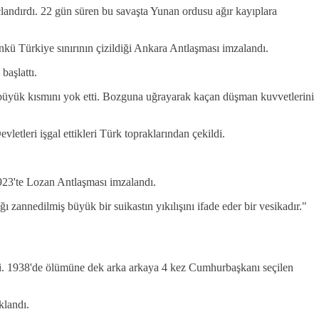
ndırdı. 22 gün süren bu savaşta Yunan ordusu ağır kayıplara
kü Türkiye sınırının çizildiği Ankara Antlaşması imzalandı.
başlattı.
yük kısmını yok etti. Bozguna uğrayarak kaçan düşman kuvvetlerini
tleri işgal ettikleri Türk topraklarından çekildi.
923'te Lozan Antlaşması imzalandı.
zannedilmiş büyük bir suikastın yıkılışını ifade eder bir vesikadır."
i. 1938'de ölümüne dek arka arkaya 4 kez Cumhurbaşkanı seçilen
klandı.