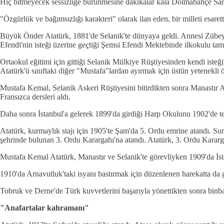
Hiç bitmeyecek sessizliğe bürünmesine dakikalar kala Dolmabahçe Sarayı
"Özgürlük ve bağımsızlığı karakteri" olarak ilan eden, bir milleti esa
Büyük Önder Atatürk, 1881'de Selanik'te dünyaya geldi. Annesi Zübey
Efendi'nin isteği üzerine geçtiği Şemsi Efendi Mektebinde ilkokulu ta
Ortaokul eğitimi için gittiği Selanik Mülkiye Rüştiyesinden kendi ist
Atatürk'ü sınıftaki diğer "Mustafa"lardan ayırmak için üstün yetenekli 
Mustafa Kemal, Selanik Askeri Rüştiyesini bitirdikten sonra Manastır As
Fransızca dersleri aldı.
Daha sonra İstanbul'a gelerek 1899'da girdiği Harp Okulunu 1902'de 
Atatürk, kurmaylık stajı için 1905'te Şam'da 5. Ordu emrine atandı. S
şehrinde bulunan 3. Ordu Karargahı'na atandı. Atatürk, 3. Ordu Kararga
Mustafa Kemal Atatürk, Manastır ve Selanik'te görevliyken 1909'da İst
1910'da Arnavutluk'taki isyanı bastırmak için düzenlenen harekatta da g
Tobruk ve Derne'de Türk kuvvetlerini başarıyla yönettikten sonra binbaş
"Anafartalar kahramanı"