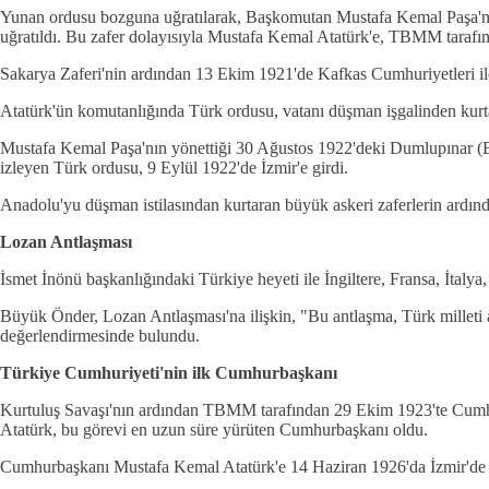
Yunan ordusu bozguna uğratılarak, Başkomutan Mustafa Kemal Paşa'nın
uğratıldı. Bu zafer dolayısıyla Mustafa Kemal Atatürk'e, TBMM tarafın
Sakarya Zaferi'nin ardından 13 Ekim 1921'de Kafkas Cumhuriyetleri il
Atatürk'ün komutanlığında Türk ordusu, vatanı düşman işgalinden kurta
Mustafa Kemal Paşa'nın yönettiği 30 Ağustos 1922'deki Dumlupınar 
izleyen Türk ordusu, 9 Eylül 1922'de İzmir'e girdi.
Anadolu'yu düşman istilasından kurtaran büyük askeri zaferlerin ardınd
Lozan Antlaşması
İsmet İnönü başkanlığındaki Türkiye heyeti ile İngiltere, Fransa, İt
Büyük Önder, Lozan Antlaşması'na ilişkin, "Bu antlaşma, Türk milleti al
değerlendirmesinde bulundu.
Türkiye Cumhuriyeti'nin ilk Cumhurbaşkanı
Kurtuluş Savaşı'nın ardından TBMM tarafından 29 Ekim 1923'te Cumhu
Atatürk, bu görevi en uzun süre yürüten Cumhurbaşkanı oldu.
Cumhurbaşkanı Mustafa Kemal Atatürk'e 14 Haziran 1926'da İzmir'de yap