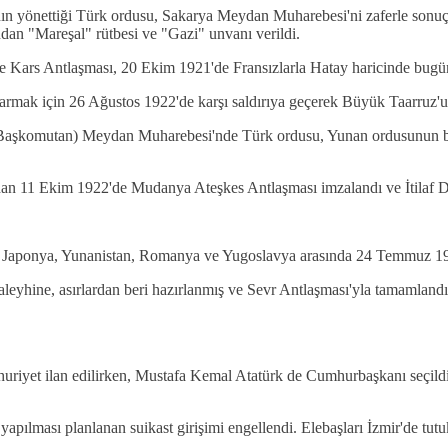
 yönettiği Türk ordusu, Sakarya Meydan Muharebesi'ni zaferle sonuçla
dan "Mareşal" rütbesi ve "Gazi" unvanı verildi.
e Kars Antlaşması, 20 Ekim 1921'de Fransızlarla Hatay haricinde bugün
rmak için 26 Ağustos 1922'de karşı saldırıya geçerek Büyük Taarruz'u 
(Başkomutan) Meydan Muharebesi'nde Türk ordusu, Yunan ordusunun bü
an 11 Ekim 1922'de Mudanya Ateşkes Antlaşması imzalandı ve İtilaf Devle
alya, Japonya, Yunanistan, Romanya ve Yugoslavya arasında 24 Temmuz 1
eyhine, asırlardan beri hazırlanmış ve Sevr Antlaşması'yla tamamlandığı 
riyet ilan edilirken, Mustafa Kemal Atatürk de Cumhurbaşkanı seçild
ılması planlanan suikast girişimi engellendi. Elebaşları İzmir'de tutu