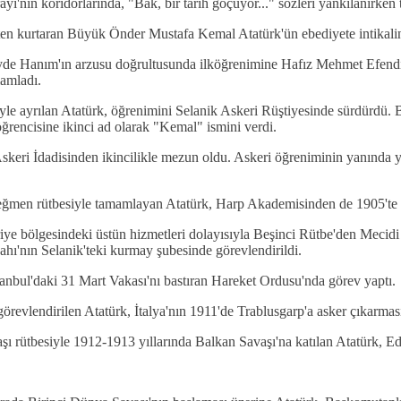
'nın koridorlarında, "Bak, bir tarih göçüyor..." sözleri yankılanırken 
retten kurtaran Büyük Önder Mustafa Kemal Atatürk'ün ebediyete intikali
de Hanım'ın arzusu doğrultusunda ilköğrenimine Hafız Mehmet Efendi'
mamladı.
eğiyle ayrılan Atatürk, öğrenimini Selanik Askeri Rüştiyesinde sürdürd
öğrencisine ikinci ad olarak "Kemal" ismini verdi.
keri İdadisinden ikincilikle mezun oldu. Askeri öğreniminin yanında yab
teğmen rütbesiyle tamamlayan Atatürk, Harp Akademisinden de 1905'te
uriye bölgesindeki üstün hizmetleri dolayısıyla Beşinci Rütbe'den Meci
hı'nın Selanik'teki kurmay şubesinde görevlendirildi.
anbul'daki 31 Mart Vakası'nı bastıran Hareket Ordusu'nda görev yaptı.
örevlendirilen Atatürk, İtalya'nın 1911'de Trablusgarp'a asker çıkarmas
ı rütbesiyle 1912-1913 yıllarında Balkan Savaşı'na katılan Atatürk, Edi