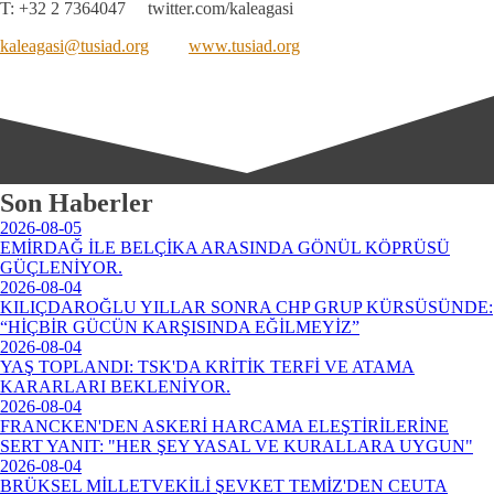
T: +32 2 7364047 twitter.com/kaleagasi
kaleagasi@tusiad.org
www.tusiad.org
Son Haberler
2026-08-05
EMİRDAĞ İLE BELÇİKA ARASINDA GÖNÜL KÖPRÜSÜ
GÜÇLENİYOR.
2026-08-04
KILIÇDAROĞLU YILLAR SONRA CHP GRUP KÜRSÜSÜNDE:
“HİÇBİR GÜCÜN KARŞISINDA EĞİLMEYİZ”
2026-08-04
YAŞ TOPLANDI: TSK'DA KRİTİK TERFİ VE ATAMA
KARARLARI BEKLENİYOR.
2026-08-04
FRANCKEN'DEN ASKERİ HARCAMA ELEŞTİRİLERİNE
SERT YANIT: "HER ŞEY YASAL VE KURALLARA UYGUN"
2026-08-04
BRÜKSEL MİLLETVEKİLİ ŞEVKET TEMİZ'DEN CEUTA