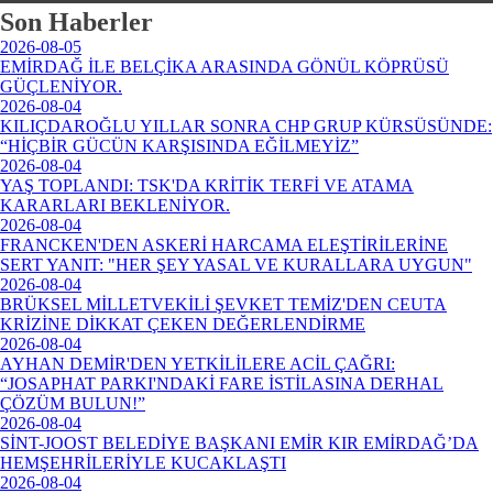
Son Haberler
2026-08-05
EMİRDAĞ İLE BELÇİKA ARASINDA GÖNÜL KÖPRÜSÜ
GÜÇLENİYOR.
2026-08-04
KILIÇDAROĞLU YILLAR SONRA CHP GRUP KÜRSÜSÜNDE:
“HİÇBİR GÜCÜN KARŞISINDA EĞİLMEYİZ”
2026-08-04
YAŞ TOPLANDI: TSK'DA KRİTİK TERFİ VE ATAMA
KARARLARI BEKLENİYOR.
2026-08-04
FRANCKEN'DEN ASKERİ HARCAMA ELEŞTİRİLERİNE
SERT YANIT: "HER ŞEY YASAL VE KURALLARA UYGUN"
2026-08-04
BRÜKSEL MİLLETVEKİLİ ŞEVKET TEMİZ'DEN CEUTA
KRİZİNE DİKKAT ÇEKEN DEĞERLENDİRME
2026-08-04
AYHAN DEMİR'DEN YETKİLİLERE ACİL ÇAĞRI:
“JOSAPHAT PARKI'NDAKİ FARE İSTİLASINA DERHAL
ÇÖZÜM BULUN!”
2026-08-04
SİNT-JOOST BELEDİYE BAŞKANI EMİR KIR EMİRDAĞ’DA
HEMŞEHRİLERİYLE KUCAKLAŞTI
2026-08-04