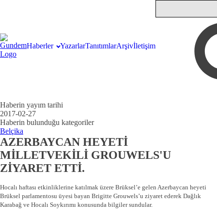
Haberler
Yazarlar
Tanıtımlar
Arşiv
İletişim
Haberin yayım tarihi
2017-02-27
Haberin bulunduğu kategoriler
Belçika
AZERBAYCAN HEYETİ
MİLLETVEKİLİ GROUWELS'U
ZİYARET ETTİ.
Hocalı haftası etkinliklerine katılmak üzere Brüksel’e gelen Azerbaycan heyeti
Brüksel parlamentosu üyesi bayan Brigitte Grouwels’u ziyaret ederek Dağlık
Karabağ ve Hocalı Soykırımı konusunda bilgiler sundular.