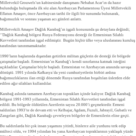
Milletvekil Grouwels’un kabinesinde danışmanı Nebahat Acar’ın da hazır
bulunduğu buluşmada ilk söz alan Azerbaycan Parlamentosu Üyesi Milletvekili
Eflatun Amaşov, önce Azerbaycan tarihi ile ilgili bir sunumda bulunarak,
bağımsızlık ve sonrası yaşanan acı günleri anlattı.
Milletvekili Amaşov Dağlık Karabağ’ın işgali konusunda şu detaylara değindi;
‘’Dağlık Karabağ bölgesi Rusya Federasyonu desteği ile Ermenistan Silahlı
Kuvvetleri tarafından işgal edilmiştir. Bugün hiçbir ülke veya uluslararası kuruluş
tarafından tanınmamaktadır.
1990’ların başlarında dışarıdan getirilen militan güçlerin de desteği ile bölgede
çatışmalar başladı. Ermenistan’ın Karabağ’ı kendi sınırlarına katmak isteğini
açıkladılar. Çatışmalar böyle başladı. Ermenistan ve Azerbaycan arasında savaşa
dönüştü. 1991 yılında Kafkasya`da yeni cumhuriyetlerin birbiri ardına
bağımsızlıklarını ilan ettiği dönemde Rusya tarafından boşaltılan üslerden elde
edilen ağır silahları kullandılar.
Karabağ aslında tamamen Azerbaycan toprakları içinde kalıyor. Dağlık Karabağ
bölgesi 1991-1993 yıllarında, Ermenistan Silahlı Kuvvetleri tarafından işgal
edildi. Bu bölgede öldürülen Azerilerin sayısı 20.000’i geçmektedir. Ermeni
saldırıları 1993’te de devam etti ve Kelbajar, Agdam, Fuzuli, Jabrayil, Gubatlı ve
Zangelan gibi, Dağlık Karabağı çevreleyen bölgeler de Ermenilerin eline geçti.
Bu saldırılarda bir çok insan yaşamını yitirdi, binlerce aile yurdunu terk edip
mülteci oldu, ve 1994 yılından bu yana Azerbaycan topraklarının yaklaşık yüzde