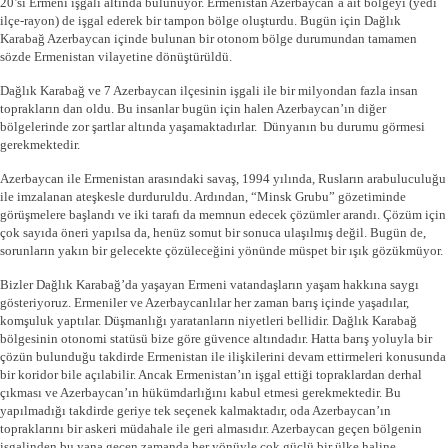
20’si Ermeni işgali altında bulunuyor. Ermenistan Azerbaycan`a ait bölgeyi (yedi
ilçe-rayon) de işgal ederek bir tampon bölge oluşturdu. Bugün için Dağlık
Karabağ Azerbaycan içinde bulunan bir otonom bölge durumundan tamamen
sözde Ermenistan vilayetine dönüştürüldü.
Dağlık Karabağ ve 7 Azerbaycan ilçesinin işgali ile bir milyondan fazla insan
toprakların dan oldu. Bu insanlar bugün için halen Azerbaycan’ın diğer
bölgelerinde zor şartlar altında yaşamaktadırlar. Dünyanın bu durumu görmesi
gerekmektedir.
Azerbaycan ile Ermenistan arasındaki savaş, 1994 yılında, Rusların arabuluculuğu
ile imzalanan ateşkesle durduruldu. Ardından, “Minsk Grubu” gözetiminde
görüşmelere başlandı ve iki tarafı da memnun edecek çözümler arandı. Çözüm için
çok sayıda öneri yapılsa da, henüz somut bir sonuca ulaşılmış değil. Bugün de,
sorunların yakın bir gelecekte çözüleceğini yönünde müspet bir ışık gözükmüyor.
Bizler Dağlık Karabağ’da yaşayan Ermeni vatandaşların yaşam hakkına saygı
gösteriyoruz. Ermeniler ve Azerbaycanlılar her zaman barış içinde yaşadılar,
komşuluk yaptılar. Düşmanlığı yaratanların niyetleri bellidir. Dağlık Karabağ
bölgesinin otonomi statüsü bize göre güvence altındadır. Hatta barış yoluyla bir
çözün bulunduğu takdirde Ermenistan ile ilişkilerini devam ettirmeleri konusunda
bir koridor bile açılabilir. Ancak Ermenistan’ın işgal ettiği topraklardan derhal
çıkması ve Azerbaycan’ın hükümdarlığını kabul etmesi gerekmektedir. Bu
yapılmadığı takdirde geriye tek seçenek kalmaktadır, oda Azerbaycan’ın
topraklarını bir askeri müdahale ile geri almasıdır. Azerbaycan geçen bölgenin
işgalinden bu yana geçen zamanda her yönüyle çok güçlü bir ülke haline