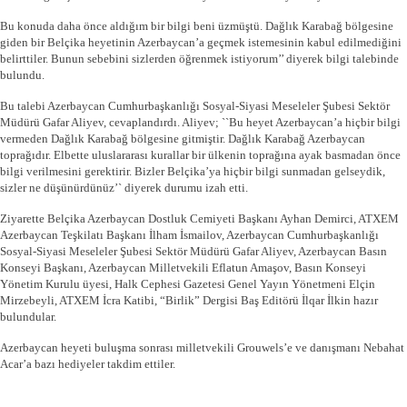
Bu konuda daha önce aldığım bir bilgi beni üzmüştü. Dağlık Karabağ bölgesine
giden bir Belçika heyetinin Azerbaycan’a geçmek istemesinin kabul edilmediğini
belirttiler. Bunun sebebini sizlerden öğrenmek istiyorum’’ diyerek bilgi talebinde
bulundu.
Bu talebi Azerbaycan Cumhurbaşkanlığı Sosyal-Siyasi Meseleler Şubesi Sektör
Müdürü Gafar Aliyev, cevaplandırdı. Aliyev; ``Bu heyet Azerbaycan’a hiçbir bilgi
vermeden Dağlık Karabağ bölgesine gitmiştir. Dağlık Karabağ Azerbaycan
toprağıdır. Elbette uluslararası kurallar bir ülkenin toprağına ayak basmadan önce
bilgi verilmesini gerektirir. Bizler Belçika’ya hiçbir bilgi sunmadan gelseydik,
sizler ne düşünürdünüz’` diyerek durumu izah etti.
Ziyarette Belçika Azerbaycan Dostluk Cemiyeti Başkanı Ayhan Demirci, ATXEM
Azerbaycan Teşkilatı Başkanı İlham İsmailov, Azerbaycan Cumhurbaşkanlığı
Sosyal-Siyasi Meseleler Şubesi Sektör Müdürü Gafar Aliyev, Azerbaycan Basın
Konseyi Başkanı, Azerbaycan Milletvekili Eflatun Amaşov, Basın Konseyi
Yönetim Kurulu üyesi, Halk Cephesi Gazetesi Genel Yayın Yönetmeni Elçin
Mirzebeyli, ATXEM İcra Katibi, “Birlik” Dergisi Baş Editörü İlqar İlkin hazır
bulundular.
Azerbaycan heyeti buluşma sonrası milletvekili Grouwels’e ve danışmanı Nebahat
Acar’a bazı hediyeler takdim ettiler.