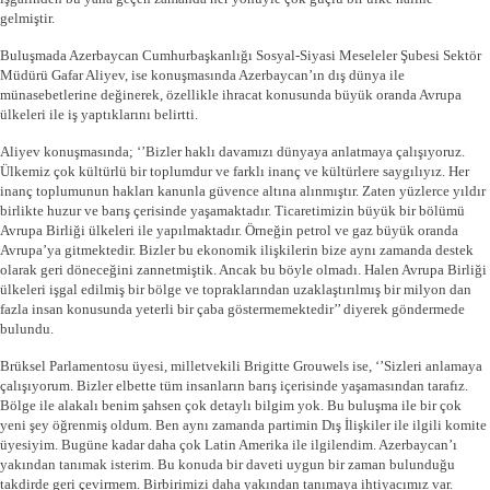
gelmiştir.
Buluşmada Azerbaycan Cumhurbaşkanlığı Sosyal-Siyasi Meseleler Şubesi Sektör
Müdürü Gafar Aliyev, ise konuşmasında Azerbaycan’ın dış dünya ile
münasebetlerine değinerek, özellikle ihracat konusunda büyük oranda Avrupa
ülkeleri ile iş yaptıklarını belirtti.
Aliyev konuşmasında; ‘’Bizler haklı davamızı dünyaya anlatmaya çalışıyoruz.
Ülkemiz çok kültürlü bir toplumdur ve farklı inanç ve kültürlere saygılıyız. Her
inanç toplumunun hakları kanunla güvence altına alınmıştır. Zaten yüzlerce yıldır
birlikte huzur ve barış çerisinde yaşamaktadır. Ticaretimizin büyük bir bölümü
Avrupa Birliği ülkeleri ile yapılmaktadır. Örneğin petrol ve gaz büyük oranda
Avrupa’ya gitmektedir. Bizler bu ekonomik ilişkilerin bize aynı zamanda destek
olarak geri döneceğini zannetmiştik. Ancak bu böyle olmadı. Halen Avrupa Birliği
ülkeleri işgal edilmiş bir bölge ve topraklarından uzaklaştırılmış bir milyon dan
fazla insan konusunda yeterli bir çaba göstermemektedir’’ diyerek göndermede
bulundu.
Brüksel Parlamentosu üyesi, milletvekili Brigitte Grouwels ise, ‘’Sizleri anlamaya
çalışıyorum. Bizler elbette tüm insanların barış içerisinde yaşamasından tarafız.
Bölge ile alakalı benim şahsen çok detaylı bilgim yok. Bu buluşma ile bir çok
yeni şey öğrenmiş oldum. Ben aynı zamanda partimin Dış İlişkiler ile ilgili komite
üyesiyim. Bugüne kadar daha çok Latin Amerika ile ilgilendim. Azerbaycan’ı
yakından tanımak isterim. Bu konuda bir daveti uygun bir zaman bulunduğu
takdirde geri çevirmem. Birbirimizi daha yakından tanımaya ihtiyacımız var.