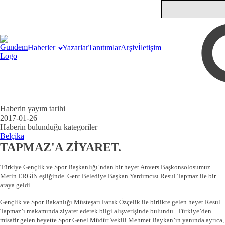
Haberler
Yazarlar
Tanıtımlar
Arşiv
İletişim
Haberin yayım tarihi
2017-01-26
Haberin bulunduğu kategoriler
Belçika
TAPMAZ'A ZİYARET.
Türkiye Gençlik ve Spor Başkanlığı’ndan bir heyet Anvers Başkonsolosumuz
Metin ERGİN eşliğinde Gent Belediye Başkan Yardımcısı Resul Tapmaz ile bir
araya geldi.
Gençlik ve Spor Bakanlığı Müsteşarı Faruk Özçelik ile birlikte gelen heyet Resul
Tapmaz’ı makamında ziyaret ederek bilgi alışverişinde bulundu. Türkiye’den
misafir gelen heyette Spor Genel Müdür Vekili Mehmet Baykan’ın yanında ayrıca,