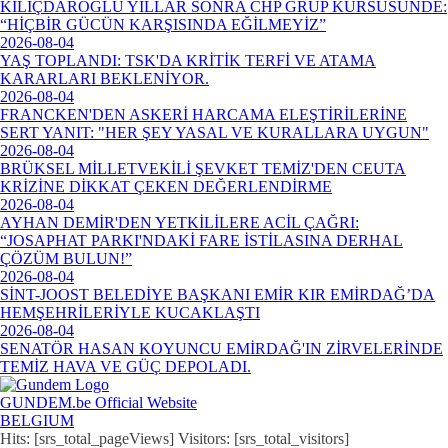
KILIÇDAROĞLU YILLAR SONRA CHP GRUP KÜRSÜSÜNDE:
“HİÇBİR GÜCÜN KARŞISINDA EĞİLMEYİZ”
2026-08-04
YAŞ TOPLANDI: TSK'DA KRİTİK TERFİ VE ATAMA
KARARLARI BEKLENİYOR.
2026-08-04
FRANCKEN'DEN ASKERİ HARCAMA ELEŞTİRİLERİNE
SERT YANIT: "HER ŞEY YASAL VE KURALLARA UYGUN"
2026-08-04
BRÜKSEL MİLLETVEKİLİ ŞEVKET TEMİZ'DEN CEUTA
KRİZİNE DİKKAT ÇEKEN DEĞERLENDİRME
2026-08-04
AYHAN DEMİR'DEN YETKİLİLERE ACİL ÇAĞRI:
“JOSAPHAT PARKI'NDAKİ FARE İSTİLASINA DERHAL
ÇÖZÜM BULUN!”
2026-08-04
SİNT-JOOST BELEDİYE BAŞKANI EMİR KIR EMİRDAĞ’DA
HEMŞEHRİLERİYLE KUCAKLAŞTI
2026-08-04
SENATÖR HASAN KOYUNCU EMİRDAĞ'IN ZİRVELERİNDE
TEMİZ HAVA VE GÜÇ DEPOLADI.
GUNDEM.be Official Website
BELGIUM
Hits: [srs_total_pageViews] Visitors: [srs_total_visitors]