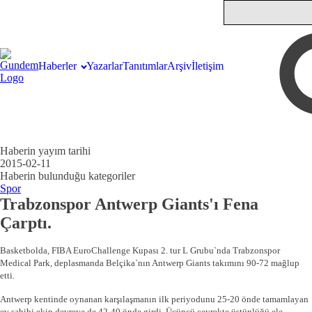
Haberler
Yazarlar
Tanıtımlar
Arşiv
İletişim
Haberin yayım tarihi
2015-02-11
Haberin bulunduğu kategoriler
Spor
Trabzonspor Antwerp Giants'ı Fena
Çarptı.
Basketbolda, FIBA EuroChallenge Kupası 2. tur L Grubu`nda Trabzonspor
Medical Park, deplasmanda Belçika`nın Antwerp Giants takımını 90-72 mağlup
etti.
Antwerp kentinde oynanan karşılaşmanın ilk periyodunu 25-20 önde tamamlayan
ev sahibi ekip devreye de 42-40 önde girdi. Üçüncü çeyrekte üstünlüğü ele