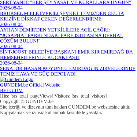
SERT YANIT: "HER ŞEY YASAL VE KURALLARA UYGUN"
2026-08-04
BRÜKSEL MİLLETVEKİLİ ŞEVKET TEMİZ'DEN CEUTA
KRİZİNE DİKKAT ÇEKEN DEĞERLENDİRME
2026-08-04
AYHAN DEMİR'DEN YETKİLİLERE ACİL ÇAĞRI:
“JOSAPHAT PARKI'NDAKİ FARE İSTİLASINA DERHAL
ÇÖZÜM BULUN!”
2026-08-04
SİNT-JOOST BELEDİYE BAŞKANI EMİR KIR EMİRDAĞ’DA
HEMŞEHRİLERİYLE KUCAKLAŞTI
2026-08-04
SENATÖR HASAN KOYUNCU EMİRDAĞ'IN ZİRVELERİNDE
TEMİZ HAVA VE GÜÇ DEPOLADI.
GUNDEM.be Official Website
BELGIUM
Hits: [srs_total_pageViews] Visitors: [srs_total_visitors]
Copyright © GUNDEM.be
Site içeriği ve dizaynın tüm hakları GÜNDEM.be websitesine aittir.
Kopyalamak ve izinsiz kullanmak kesinlikle yasaktır.