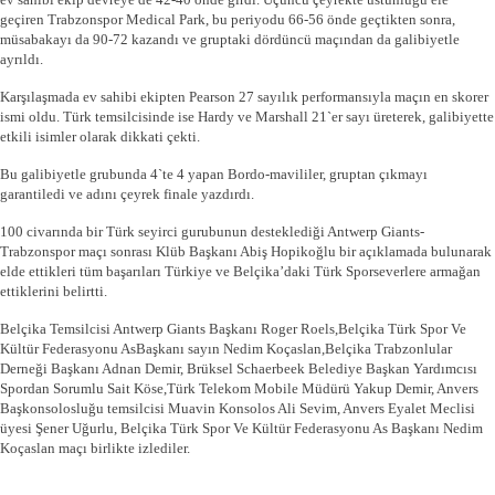
geçiren Trabzonspor Medical Park, bu periyodu 66-56 önde geçtikten sonra,
müsabakayı da 90-72 kazandı ve gruptaki dördüncü maçından da galibiyetle
ayrıldı.
Karşılaşmada ev sahibi ekipten Pearson 27 sayılık performansıyla maçın en skorer
ismi oldu. Türk temsilcisinde ise Hardy ve Marshall 21`er sayı üreterek, galibiyette
etkili isimler olarak dikkati çekti.
Bu galibiyetle grubunda 4`te 4 yapan Bordo-mavililer, gruptan çıkmayı
garantiledi ve adını çeyrek finale yazdırdı.
100 civarında bir Türk seyirci gurubunun desteklediği Antwerp Giants-
Trabzonspor maçı sonrası Klüb Başkanı Abiş Hopikoğlu bir açıklamada bulunarak
elde ettikleri tüm başarıları Türkiye ve Belçika’daki Türk Sporseverlere armağan
ettiklerini belirtti.
Belçika Temsilcisi Antwerp Giants Başkanı Roger Roels,Belçika Türk Spor Ve
Kültür Federasyonu AsBaşkanı sayın Nedim Koçaslan,Belçika Trabzonlular
Derneği Başkanı Adnan Demir, Brüksel Schaerbeek Belediye Başkan Yardımcısı
Spordan Sorumlu Sait Köse,Türk Telekom Mobile Müdürü Yakup Demir, Anvers
Başkonsolosluğu temsilcisi Muavin Konsolos Ali Sevim, Anvers Eyalet Meclisi
üyesi Şener Uğurlu, Belçika Türk Spor Ve Kültür Federasyonu As Başkanı Nedim
Koçaslan maçı birlikte izlediler.