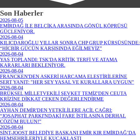
Son Haberler
2026-08-05
EMİRDAĞ İLE BELÇİKA ARASINDA GÖNÜL KÖPRÜSÜ
GÜÇLENİYOR.
2026-08-04
KILIÇDAROĞLU YILLAR SONRA CHP GRUP KÜRSÜSÜNDE:
“HİÇBİR GÜCÜN KARŞISINDA EĞİLMEYİZ”
2026-08-04
YAŞ TOPLANDI: TSK'DA KRİTİK TERFİ VE ATAMA
KARARLARI BEKLENİYOR.
2026-08-04
FRANCKEN'DEN ASKERİ HARCAMA ELEŞTİRİLERİNE
SERT YANIT: "HER ŞEY YASAL VE KURALLARA UYGUN"
2026-08-04
BRÜKSEL MİLLETVEKİLİ ŞEVKET TEMİZ'DEN CEUTA
KRİZİNE DİKKAT ÇEKEN DEĞERLENDİRME
2026-08-04
AYHAN DEMİR'DEN YETKİLİLERE ACİL ÇAĞRI:
“JOSAPHAT PARKI'NDAKİ FARE İSTİLASINA DERHAL
ÇÖZÜM BULUN!”
2026-08-04
SİNT-JOOST BELEDİYE BAŞKANI EMİR KIR EMİRDAĞ’DA
HEMŞEHRİLERİYLE KUCAKLAŞTI