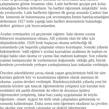
çalışmalarını görme fırsatımız oldu. Latin harflerine geçişin pek kolay
olmadığını belirten defterdarın ´bu harfleri öğrenmek müşküldür´ notu
da yeralıyordu. Latin harflerini öğrenen ilk gurup arasında Çankırı´dan
bir kimsenin de bulunmasına çok sevinmiştim.İsmini hatırlayamadığım
defterdarın 1927 lerde yaptığı latin harfleri denemelerin bulunduğu
defteri görünce çok heyecanlandım.
Aradan yetmişsekiz yıl geçmesine rağmen hala okuma yazma
bilmeyen insanlarımızın olması, AB yolunda olan bir ülke için
düşündürücüdür. 1928´lerde başlayan okuma seferberliği ilk
zamanlarda çok başarılılı çalışmalar ortaya koymuştur. Sonraki yıllarda
hükümetlerin ´milli eğitim´e ayrılan kaynakları azaltması ile toplum en
doğal hakkı olan okuma ve yazma´dan mahrum kalmıştır. Son yıllarda
yapılan kampanyalar ile yurdumuzun doğusunda olduğu gibi, büyük
kentlerin çevrelerinde yerleşen yurttaşlarımıza bazı imkanlar verilmiştir.
Önceleri askerliklerini çavuş olarak yapan gençlerimizin belli bir süre
kurslara giderek köy ve kasabalarına eğitmen olarak atanması ile
okuma- yazma dersleri verilmiştir. Bindokuzyüzkırklı yıllarda yeni bir
atılımla köylere ışık tutacak öğretmenlerin yetişmesi için kurulan köy
enstitüleri tek partili dönemde iki elleri de doyasıya öpülesi
öğretmenleri yetiştirmiş, fakat bazı yanlış uygulamalar ile köylü-
öğretmen –imam üçgeni bir türlü ortak çalışmalara gidememiş ve
sonunda kaldırılmıştır. Daha sonra ismi öğretmen okulların´na çevrilen
bu okullar yine verimli çalışmalar ve değerli öğretmenler