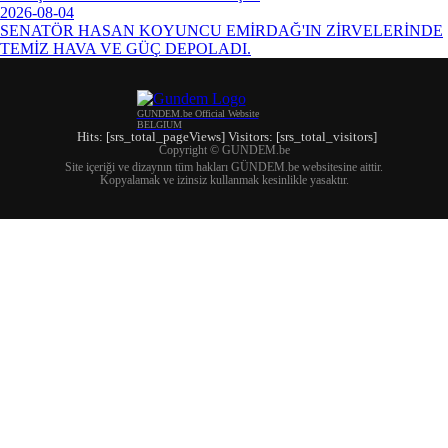
2026-08-04
SENATÖR HASAN KOYUNCU EMİRDAĞ'IN ZİRVELERİNDE
TEMİZ HAVA VE GÜÇ DEPOLADI.
GUNDEM.be Official Website
BELGIUM
Hits: [srs_total_pageViews] Visitors: [srs_total_visitors]
Copyright © GUNDEM.be
Site içeriği ve dizaynın tüm hakları GÜNDEM.be websitesine aittir.
Kopyalamak ve izinsiz kullanmak kesinlikle yasaktır.