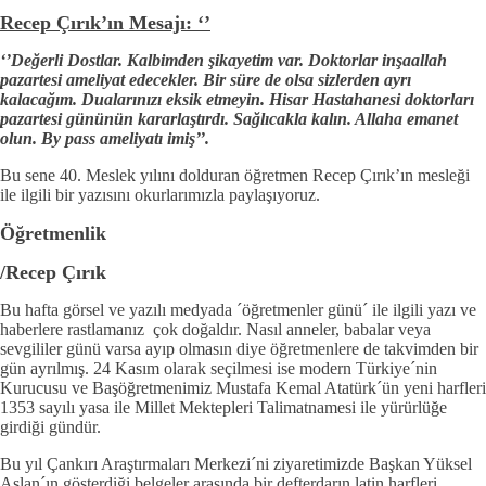
Recep Çırık’ın Mesajı: ‘’
‘’Değerli Dostlar. Kalbimden şikayetim var. Doktorlar inşaallah
pazartesi ameliyat edecekler. Bir süre de olsa sizlerden ayrı
kalacağım. Dualarınızı eksik etmeyin. Hisar Hastahanesi doktorları
pazartesi gününün kararlaştırdı. Sağlıcakla kalın. Allaha emanet
olun. By pass ameliyatı imiş’’.
Bu sene 40. Meslek yılını dolduran öğretmen Recep Çırık’ın mesleği
ile ilgili bir yazısını okurlarımızla paylaşıyoruz.
Öğretmenlik
/Recep Çırık
Bu hafta görsel ve yazılı medyada ´öğretmenler günü´ ile ilgili yazı ve
haberlere rastlamanız çok doğaldır. Nasıl anneler, babalar veya
sevgililer günü varsa ayıp olmasın diye öğretmenlere de takvimden bir
gün ayrılmış. 24 Kasım olarak seçilmesi ise modern Türkiye´nin
Kurucusu ve Başöğretmenimiz Mustafa Kemal Atatürk´ün yeni harfleri
1353 sayılı yasa ile Millet Mektepleri Talimatnamesi ile yürürlüğe
girdiği gündür.
Bu yıl Çankırı Araştırmaları Merkezi´ni ziyaretimizde Başkan Yüksel
Aslan´ın gösterdiği belgeler arasında bir defterdarın latin harfleri