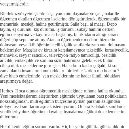
yetiştirmişlerdir.
Bindokuzyüzyetmişlerde başlayan kutuplaşmalar ve çatışmalar ile
öğretmen okulları öğretmen liselerine dönüştürülerek, öğretmenlik bir
memurluk mesleği haline getirilmiştir. Salla başı, al maaşı. Depo
tayini, eş durumu, kış durumu, iş durumu, subay hanımı derken
eğitimde ayırma ve kayırmalar başlamış, bir iktidarın aldığı kararı
diğeri çöp sepetine atmış. Atanan öğretmenler mecburi hizmetin
dolmasını veya ikili öğretimle elli kişilik sınıflarda zamanın dolmasını
beklemişler. Maaşlar ev kirasını karşılamayınca taksicilik, kırtasiyecilik,
manavlık, seyyar satıcılık , televizyon-radyo tamirciliği, besicilik,
arıcılık, emlakçılık ve sonuna sizin hatırınıza gelebilecek bütün
cilik,culuk mesleklerine girmişler. Hatta bu o kadar çoğaldı ki son
zamanlarda insanların tanımadıkları birilerine ´- oldu mu hocam ? ´
diye hitab etmelerinde yan mesleklerinin ne kadar ilintili oldukları
araştırmaya değer.
Herkes Hoca olunca öğretmenlik mesleğinde ruhuna fatiha okundu.
Yeni meslektaşlarımı eleştirirken eğitimde uygulanan bazı politikaların
noksanlığından, milli eğitimin bütçesine ayrılan paranın azlığından
dolayı insaf sınırlarını aşmak istemiyorum. Onlara kalabalık sınıflarda
verdikleri yalnız öğretime dayalı çalışmalarına eğitimi de eklemelerini
diliyorum.
Her ülkenin eğitim sorunu vardır. Hiç bir yerin güllük- gülistanlık bir