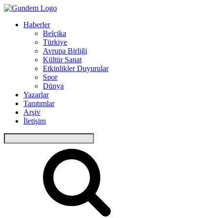
Haberler
Belçika
Türkiye
Avrupa Birliği
Kültür Sanat
Etkinlikler Duyurular
Spor
Dünya
Yazarlar
Tanıtımlar
Arşiv
İletişim
Arama: