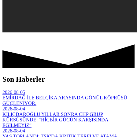
Son Haberler
2026-08-05
EMİRDAĞ İLE BELÇİKA ARASINDA GÖNÜL KÖPRÜSÜ
GÜÇLENİYOR.
2026-08-04
KILIÇDAROĞLU YILLAR SONRA CHP GRUP
KÜRSÜSÜNDE: “HİÇBİR GÜCÜN KARŞISINDA
EĞİLMEYİZ”
2026-08-04
YAŞ TOPLANDI: TSK'DA KRİTİK TERFİ VE ATAMA