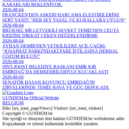
KARARLARI BEKLENİYOR.
2026-08-04
FRANCKEN'DEN ASKERİ HARCAMA ELEŞTİRİLERİNE
SERT YANIT: "HER ŞEY YASAL VE KURALLARA UYGUN"
2026-08-04
BRÜKSEL MİLLETVEKİLİ ŞEVKET TEMİZ'DEN CEUTA
KRİZİNE DİKKAT ÇEKEN DEĞERLENDİRME
2026-08-04
AYHAN DEMİR'DEN YETKİLİLERE ACİL ÇAĞRI:
“JOSAPHAT PARKI'NDAKİ FARE İSTİLASINA DERHAL
ÇÖZÜM BULUN!”
2026-08-04
SİNT-JOOST BELEDİYE BAŞKANI EMİR KIR
EMİRDAĞ’DA HEMŞEHRİLERİYLE KUCAKLAŞTI
2026-08-04
SENATÖR HASAN KOYUNCU EMİRDAĞ'IN
ZİRVELERİNDE TEMİZ HAVA VE GÜÇ DEPOLADI.
GUNDEM.be Official Website
BELGIUM
Hits: [srs_total_pageViews] Visitors: [srs_total_visitors]
Copyright © GUNDEM.be
Site içeriği ve dizaynın tüm hakları GÜNDEM.be websitesine aittir.
Kopyalamak ve izinsiz kullanmak kesinlikle yasaktır.