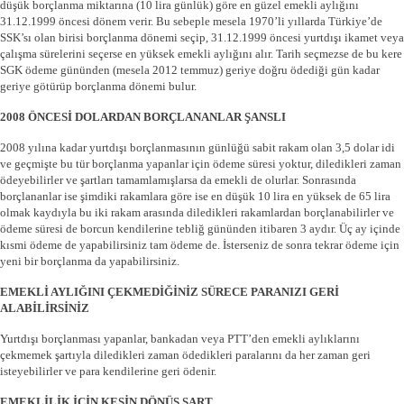
düşük borçlanma miktarına (10 lira günlük) göre en güzel emekli aylığını
31.12.1999 öncesi dönem verir. Bu sebeple mesela 1970’li yıllarda Türkiye’de
SSK’sı olan birisi borçlanma dönemi seçip, 31.12.1999 öncesi yurtdışı ikamet veya
çalışma sürelerini seçerse en yüksek emekli aylığını alır. Tarih seçmezse de bu kere
SGK ödeme gününden (mesela 2012 temmuz) geriye doğru ödediği gün kadar
geriye götürüp borçlanma dönemi bulur.
2008 ÖNCESİ DOLARDAN BORÇLANANLAR ŞANSLI
2008 yılına kadar yurtdışı borçlanmasının günlüğü sabit rakam olan 3,5 dolar idi
ve geçmişte bu tür borçlanma yapanlar için ödeme süresi yoktur, diledikleri zaman
ödeyebilirler ve şartları tamamlamışlarsa da emekli de olurlar. Sonrasında
borçlananlar ise şimdiki rakamlara göre ise en düşük 10 lira en yüksek de 65 lira
olmak kaydıyla bu iki rakam arasında diledikleri rakamlardan borçlanabilirler ve
ödeme süresi de borcun kendilerine tebliğ gününden itibaren 3 aydır. Üç ay içinde
kısmi ödeme de yapabilirsiniz tam ödeme de. İsterseniz de sonra tekrar ödeme için
yeni bir borçlanma da yapabilirsiniz.
EMEKLİ AYLIĞINI ÇEKMEDİĞİNİZ SÜRECE PARANIZI GERİ
ALABİLİRSİNİZ
Yurtdışı borçlanması yapanlar, bankadan veya PTT’den emekli aylıklarını
çekmemek şartıyla diledikleri zaman ödedikleri paralarını da her zaman geri
isteyebilirler ve para kendilerine geri ödenir.
EMEKLİLİK İÇİN KESİN DÖNÜŞ ŞART