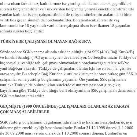
olursa olsun fark etmez, kadınlarımız ise yurtdışında ikamet ederek geçirdikleri
süreleri borçlanabilirler ve Türkiye’den borçlanma yoluyla emekli olabilirler. Öte
yandan kadınlar isterse çalışma süreleri ile çalışma sürelerinin aralarındaki birer
yıllık boş geçen süreleri de borçlanabilirler. Borçlanılacak süreler de yaş
konusunda ise 18 yaş kuralı vardır. İster çalışma olsun ister ikamet 18 yaşından
sonraki süreler borçlanılır.
TÜRKİYEDE ÇALIŞMASI OLMAYAN BAĞ-KUR’A
Sözde sadece SGK var ama altında eskiden olduğu gibi SSK (4/A), Bağ-Kur (4/B)
ve Emekli Sandığı (4/C) ayrımı aynen devam ediyor. Gurbetçilerimizin Türkiye’de
hiç sosyal güvenliğe tabi çalışması olmayanların borçlanacağı sürelere 4/B’ye
yani Bağ-Kur’a sayılır. Türkiye’de çalışmaları olanlar için ise en son hangisi ise
oraya sayılır. Bu sebeple Bağ-Kur’dan kurtulmak isteyenler önce birkaç gün SSK’lı
çalışsınlar sonra yurtdışı borçlanması yapsınlar. Öte yandan, SSK çalışmaları
mutlaka Türkiye’de bulundukları sürelerde olsun zira pasaport giriş çıkış
kayıtlarına göre Türkiye’de olduğu belli olmayanların SSK çalışmaları daha sonra
SGK tarafından iptal edilir.
GEÇMİŞTE (1999 ÖNCESİNDE) ÇALIŞMALARI OLANLAR AZ PARAYA
ÇOK MAAŞ ALABİLİRLER
SGK yurtdışı borçlanması uygulamasında emekli aylıklarını hesaplarken üç ayrı
döneme göre emekli aylığı hesaplamaktadır. Bunlar 31.12.1999 öncesi, 1.1.2000
ile 30.09.2008 arası ve son olarak da 1.10.2008 sonrası dönem. Bunlardan en