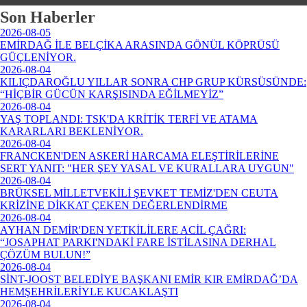
Son Haberler
2026-08-05
EMİRDAĞ İLE BELÇİKA ARASINDA GÖNÜL KÖPRÜSÜ
GÜÇLENİYOR.
2026-08-04
KILIÇDAROĞLU YILLAR SONRA CHP GRUP KÜRSÜSÜNDE:
“HİÇBİR GÜCÜN KARŞISINDA EĞİLMEYİZ”
2026-08-04
YAŞ TOPLANDI: TSK'DA KRİTİK TERFİ VE ATAMA
KARARLARI BEKLENİYOR.
2026-08-04
FRANCKEN'DEN ASKERİ HARCAMA ELEŞTİRİLERİNE
SERT YANIT: "HER ŞEY YASAL VE KURALLARA UYGUN"
2026-08-04
BRÜKSEL MİLLETVEKİLİ ŞEVKET TEMİZ'DEN CEUTA
KRİZİNE DİKKAT ÇEKEN DEĞERLENDİRME
2026-08-04
AYHAN DEMİR'DEN YETKİLİLERE ACİL ÇAĞRI:
“JOSAPHAT PARKI'NDAKİ FARE İSTİLASINA DERHAL
ÇÖZÜM BULUN!”
2026-08-04
SİNT-JOOST BELEDİYE BAŞKANI EMİR KIR EMİRDAĞ’DA
HEMŞEHRİLERİYLE KUCAKLAŞTI
2026-08-04