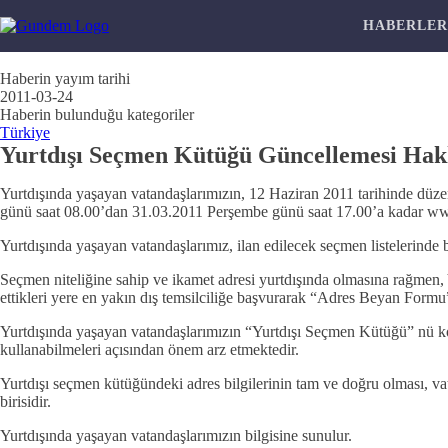
HABERLE
Haberin yayım tarihi
2011-03-24
Haberin bulunduğu kategoriler
Türkiye
Yurtdışı Seçmen Kütüğü Güncellemesi Hak
Yurtdışında yaşayan vatandaşlarımızın, 12 Haziran 2011 tarihinde dü
günü saat 08.00’dan 31.03.2011 Perşembe günü saat 17.00’a kadar www.
Yurtdışında yaşayan vatandaşlarımız, ilan edilecek seçmen listelerinde bi
Seçmen niteliğine sahip ve ikamet adresi yurtdışında olmasına rağmen
ettikleri yere en yakın dış temsilciliğe başvurarak “Adres Beyan Form
Yurtdışında yaşayan vatandaşlarımızın “Yurtdışı Seçmen Kütüğü” nü kontrol
kullanabilmeleri açısından önem arz etmektedir.
Yurtdışı seçmen kütüğündeki adres bilgilerinin tam ve doğru olması, va
birisidir.
Yurtdışında yaşayan vatandaşlarımızın bilgisine sunulur.