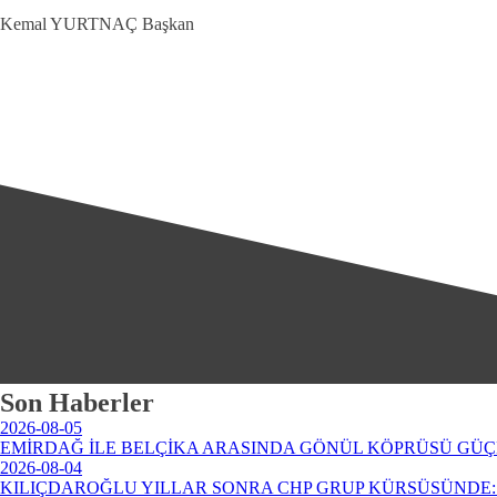
Kemal YURTNAÇ Başkan
Son Haberler
2026-08-05
EMİRDAĞ İLE BELÇİKA ARASINDA GÖNÜL KÖPRÜSÜ GÜÇ
2026-08-04
KILIÇDAROĞLU YILLAR SONRA CHP GRUP KÜRSÜSÜNDE: 