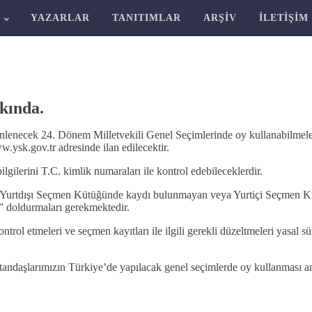
R
YAZARLAR
TANITIMLAR
ARŞIV
İLETIŞIM
kında.
zenlenecek 24. Dönem Milletvekili Genel Seçimlerinde oy kullanabilme
ysk.gov.tr adresinde ilan edilecektir.
lgilerini T.C. kimlik numaraları ile kontrol edebileceklerdir.
, Yurtdışı Seçmen Kütüğünde kaydı bulunmayan veya Yurtiçi Seçmen Kütü
u” doldurmaları gerekmektedir.
 etmeleri ve seçmen kayıtları ile ilgili gerekli düzeltmeleri yasal süres
tandaşlarımızın Türkiye’de yapılacak genel seçimlerde oy kullanması am