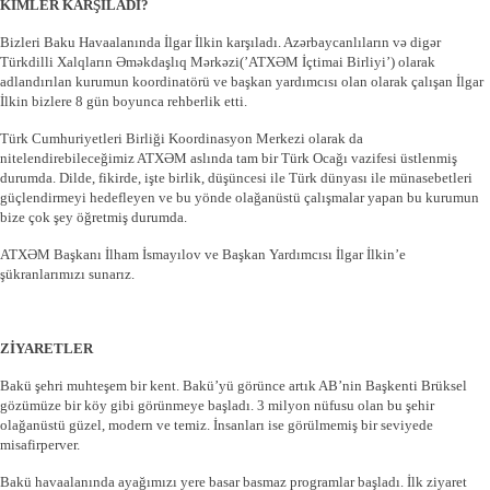
KİMLER KARŞILADI?
Bizleri Baku Havaalanında İlgar İlkin karşıladı. Azərbaycanlıların və digər
Türkdilli Xalqların Əməkdaşlıq Mərkəzi(’ATXƏM İçtimai Birliyi’) olarak
adlandırılan kurumun koordinatörü ve başkan yardımcısı olan olarak çalışan İlgar
İlkin bizlere 8 gün boyunca rehberlik etti.
Türk Cumhuriyetleri Birliği Koordinasyon Merkezi olarak da
nitelendirebileceğimiz ATXƏM aslında tam bir Türk Ocağı vazifesi üstlenmiş
durumda. Dilde, fikirde, işte birlik, düşüncesi ile Türk dünyası ile münasebetleri
güçlendirmeyi hedefleyen ve bu yönde olağanüstü çalışmalar yapan bu kurumun
bize çok şey öğretmiş durumda.
ATXƏM Başkanı İlham İsmayılov ve Başkan Yardımcısı İlgar İlkin’e
şükranlarımızı sunarız.
ZİYARETLER
Bakü şehri muhteşem bir kent. Bakü’yü görünce artık AB’nin Başkenti Brüksel
gözümüze bir köy gibi görünmeye başladı. 3 milyon nüfusu olan bu şehir
olağanüstü güzel, modern ve temiz. İnsanları ise görülmemiş bir seviyede
misafirperver.
Bakü havaalanında ayağımızı yere basar basmaz programlar başladı. İlk ziyaret