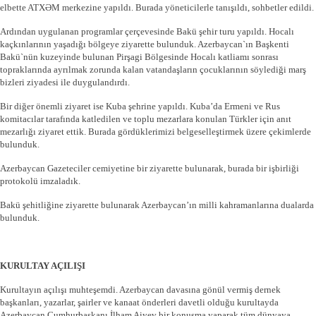
elbette ATXƏM merkezine yapıldı. Burada yöneticilerle tanışıldı, sohbetler edildi.
Ardından uygulanan programlar çerçevesinde Bakü şehir turu yapıldı. Hocalı
kaçkınlarının yaşadığı bölgeye ziyarette bulunduk. Azerbaycan`ın Başkenti
Bakü`nün kuzeyinde bulunan Pirşagi Bölgesinde Hocalı katliamı sonrası
topraklarında ayrılmak zorunda kalan vatandaşların çocuklarının söylediği marş
bizleri ziyadesi ile duygulandırdı.
Bir diğer önemli ziyaret ise Kuba şehrine yapıldı. Kuba’da Ermeni ve Rus
komitacılar tarafında katledilen ve toplu mezarlara konulan Türkler için anıt
mezarlığı ziyaret ettik. Burada gördüklerimizi belgeselleştirmek üzere çekimlerde
bulunduk.
Azerbaycan Gazeteciler cemiyetine bir ziyarette bulunarak, burada bir işbirliği
protokolü imzaladık.
Bakü şehitliğine ziyarette bulunarak Azerbaycan’ın milli kahramanlarına dualarda
bulunduk.
KURULTAY AÇILIŞI
Kurultayın açılışı muhteşemdi. Azerbaycan davasına gönül vermiş dernek
başkanları, yazarlar, şairler ve kanaat önderleri davetli olduğu kurultayda
Azerbaycan Cumhurbaşkanı İlham Aiyev bir konuşma yaparak tüm dünyaya