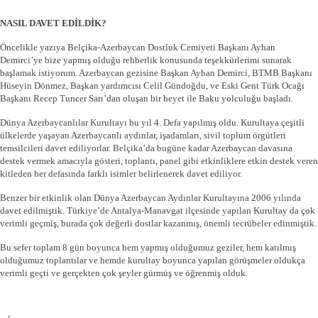
NASIL DAVET EDİLDİK?
Öncelikle yazıya Belçika-Azerbaycan Dostluk Cemiyeti Başkanı Ayhan
Demirci’ye bize yapmış olduğu rehberlik konusunda teşekkürlerimi sunarak
başlamak istiyorum. Azerbaycan gezisine Başkan Ayhan Demirci, BTMB Başkanı
Hüseyin Dönmez, Başkan yardımcısı Celil Gündoğdu, ve Eski Gent Türk Ocağı
Başkanı Recep Tuncer Sarı’dan oluşan bir heyet ile Baku yolculuğu başladı.
Dünya Azerbaycanlılar Kurultayı bu yıl 4. Defa yapılmış oldu. Kurultaya çeşitli
ülkelerde yaşayan Azerbaycanlı aydınlar, işadamları, sivil toplum örgütleri
temsilcileri davet ediliyorlar. Belçika’da bugüne kadar Azerbaycan davasına
destek vermek amacıyla gösteri, toplantı, panel gibi etkinliklere etkin destek veren
kitleden her defasında farklı isimler belirlenerek davet ediliyor.
Benzer bir etkinlik olan Dünya Azerbaycan Aydınlar Kurultayına 2006 yılında
davet edilmiştik. Türkiye’de Antalya-Manavgat ilçesinde yapılan Kurultay da çok
verimli geçmiş, burada çok değerli dostlar kazanmış, önemli tecrübeler edinmiştik.
Bu sefer toplam 8 gün boyunca hem yapmış olduğumuz geziler, hem katılmış
olduğumuz toplantılar ve hemde kurultay boyunca yapılan görüşmeler oldukça
verimli geçti ve gerçekten çok şeyler gürmüş ve öğrenmiş olduk.