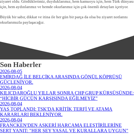
ziyaret oldu. Gördüklerimiz, duyduklarımız, hem kamuoyu için, hem Türk dünyası
için, hem aydınlarımız ve hemde okurlarımız için çok önemli detayları içeriyor.
Büyük bir sabır, dikkat ve itina ile her gün bir parça da olsa bu ziyaret notlarını
okurlarımızla paylaşacağız.
Son Haberler
2026-08-05
EMİRDAĞ İLE BELÇİKA ARASINDA GÖNÜL KÖPRÜSÜ
GÜÇLENİYOR.
2026-08-04
KILIÇDAROĞLU YILLAR SONRA CHP GRUP KÜRSÜSÜNDE:
“HİÇBİR GÜCÜN KARŞISINDA EĞİLMEYİZ”
2026-08-04
YAŞ TOPLANDI: TSK'DA KRİTİK TERFİ VE ATAMA
KARARLARI BEKLENİYOR.
2026-08-04
FRANCKEN'DEN ASKERİ HARCAMA ELEŞTİRİLERİNE
SERT YANIT: "HER ŞEY YASAL VE KURALLARA UYGUN"