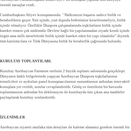
önemli mesajlar verdi..
Cumhurbaşkanı Aliyev konuşmasında: ‘’Halkımızın başarısı sadece birlik ve
beraberlikten geçer. Yurt içinde, yurt dışında birbirimize kenetlenmeliyiz, birlik
içinde olmalıyız. Özellikle Diaspora çalışmalarında teşkilatların birlik içinde
hareket etmesi çok mühimdir. Devlete bağlı bir yapılanmadan ziyade kendi içinde
özgür ama milli meselelerde birlik içinde hareket eden bir yapı olmalıdır’’ diyerek
tüm katılımcılara ve Türk Dünyasına birlik be beraberlik çağrısında bulundu.
KURULTAY TOPLANTILARI.
Kurultay Azerbaycan Fairmont otelinin 2 büyük toplantı salonunda gerçekleşti.
Dünyanın farklı bölgelerinde yaşayan Azerbaycan Diaspora teşkilatlarının
temsilcileri ve aydınları panel konuşmacılarının sunumlarının ardından inter-aktif
konuşlara yer verildi, sorular cevaplandırıldı. Görüş ve önerilerin bir havuzda
toplanmasının ardından bir deklerasyon ile kurultayda öne çıkan ana maddeler
paylaşılarak kurultay sonlandırıldı.
İZLENİMLER
Azerbaycan ziyareti mutlaka tüm detayları ile kaleme almamız gereken önemli bir